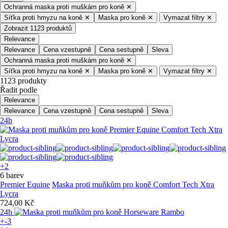
Ochranná maska proti muškám pro koně
✕
Síťka proti hmyzu na koně
✕
Maska pro koně
✕
Vymazat filtry
✕
Zobrazit 1123 produktů
Relevance
Relevance
Cena vzestupně
Cena sestupně
Sleva
Ochranná maska proti muškám pro koně
✕
Síťka proti hmyzu na koně
✕
Maska pro koně
✕
Vymazat filtry
✕
1123 produkty
Řadit podle
Relevance
Relevance
Cena vzestupně
Cena sestupně
Sleva
24h
+2
6 barev
Premier Equine
Maska proti muňkům pro koně Comfort Tech Xtra
Lycra
724,00 Kč
24h
+-3