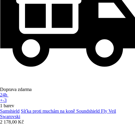
Doprava zdarma
24h
+-3
1 barev
Samshield
Síťka proti muchám na koně Soundshield Fly Veil
Swarovski
2 178,00 Kč