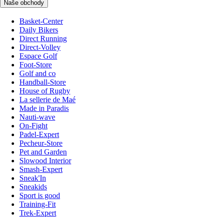
Naše obchody
Basket-Center
Daily Bikers
Direct Running
Direct-Volley
Espace Golf
Foot-Store
Golf and co
Handball-Store
House of Rugby
La sellerie de Maé
Made in Paradis
Nauti-wave
On-Fight
Padel-Expert
Pecheur-Store
Pet and Garden
Slowood Interior
Smash-Expert
Sneak'In
Sneakids
Sport is good
Training-Fit
Trek-Expert