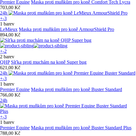
Premier Equine
Maska proti muňkům pro koně Comfort Tech Lycra
703,00 Kč
24h
+-3
1 barev
LeMieux
Maska proti muňkům pro koně ArmourShield Pro
894,00 Kč
+-2
2 barev
QHP
Síťka proti muchám na koně Super bug
621,00 Kč
24h
+-3
1 barev
Premier Equine
Maska proti muňkům pro koně Buster Standard
766,00 Kč
24h
+-3
1 barev
Premier Equine
Maska proti muňkům pro koně Buster Standard Plus
788,00 Kč