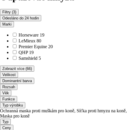
Filtry
(3)
Odesláno do 24 hodin
Marki
Horseware
19
LeMieux
80
Premier Equine
20
QHP
19
Samshield
5
Zobrazit více
(66)
Velikost
Dominantní barva
Rozsah
Věk
Funkce
Typ výrobku
Ochranná maska proti muškám pro koně, Síťka proti hmyzu na koně,
Maska pro koně
Typ
Ceny