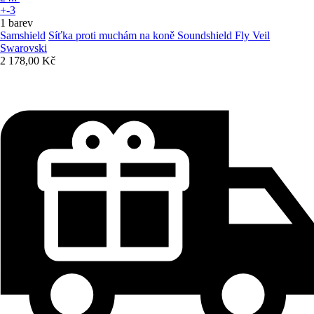
+-3
1 barev
Samshield
Síťka proti muchám na koně Soundshield Fly Veil
Swarovski
2 178,00 Kč