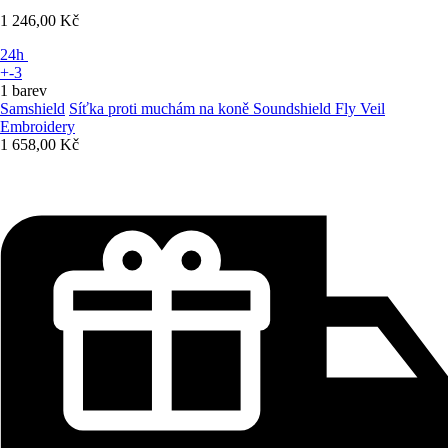
1 246,00 Kč
24h
+-3
1 barev
Samshield
Síťka proti muchám na koně Soundshield Fly Veil
Embroidery
1 658,00 Kč