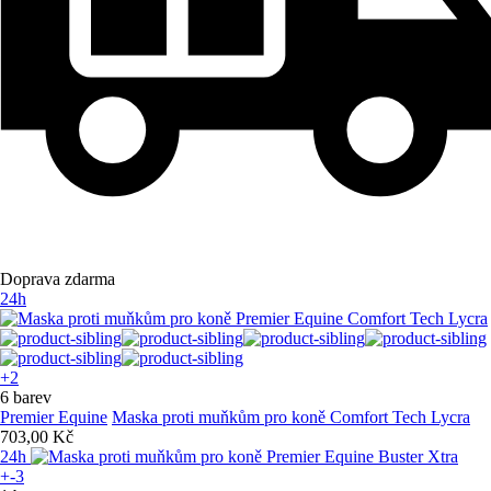
Doprava zdarma
24h
+2
6 barev
Premier Equine
Maska proti muňkům pro koně Comfort Tech Lycra
703,00 Kč
24h
+-3