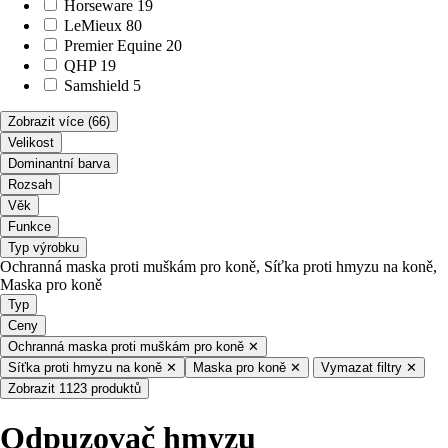
Horseware
19
LeMieux
80
Premier Equine
20
QHP
19
Samshield
5
Zobrazit více
(66)
Velikost
Dominantní barva
Rozsah
Věk
Funkce
Typ výrobku
Ochranná maska proti muškám pro koně, Síťka proti hmyzu na koně,
Maska pro koně
Typ
Ceny
Ochranná maska proti muškám pro koně
✕
Síťka proti hmyzu na koně
✕
Maska pro koně
✕
Vymazat filtry
✕
Zobrazit 1123 produktů
Odpuzovač hmyzu