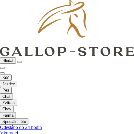
Hledat
Kůň
Jezdec
Pes
Chat
Zvířata
Chov
Farma
Speciální léto
Odesláno do 24 hodin
Výprodej