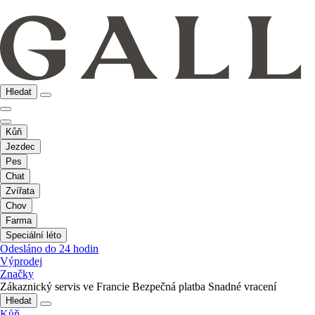
Hledat
Kůň
Jezdec
Pes
Chat
Zvířata
Chov
Farma
Speciální léto
Odesláno do 24 hodin
Výprodej
Značky
Zákaznický servis ve Francie
Bezpečná platba
Snadné vracení
Hledat
Kůň