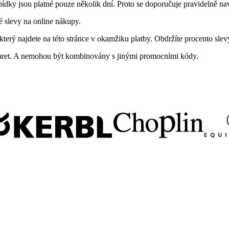
dky jsou platné pouze několik dní. Proto se doporučuje pravidelně nav
né slevy na online nákupy.
 který najdete na této stránce v okamžiku platby. Obdržíte procento sl
 karet. A nemohou být kombinovány s jinými promocními kódy.