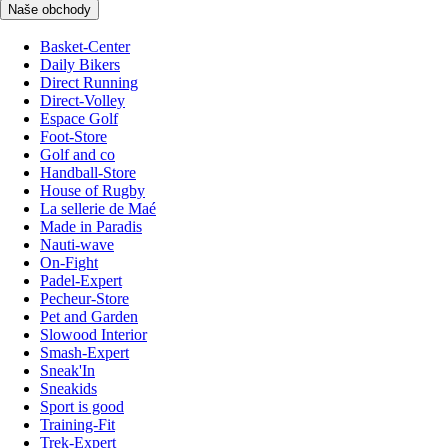
Naše obchody
Basket-Center
Daily Bikers
Direct Running
Direct-Volley
Espace Golf
Foot-Store
Golf and co
Handball-Store
House of Rugby
La sellerie de Maé
Made in Paradis
Nauti-wave
On-Fight
Padel-Expert
Pecheur-Store
Pet and Garden
Slowood Interior
Smash-Expert
Sneak'In
Sneakids
Sport is good
Training-Fit
Trek-Expert