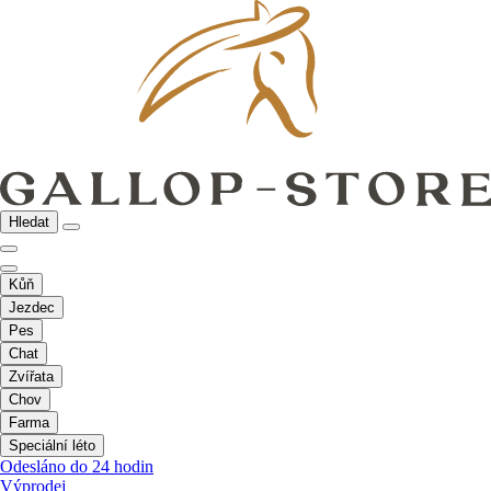
Hledat
Kůň
Jezdec
Pes
Chat
Zvířata
Chov
Farma
Speciální léto
Odesláno do 24 hodin
Výprodej