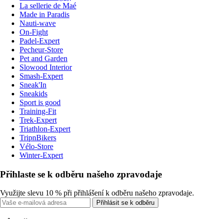
La sellerie de Maé
Made in Paradis
Nauti-wave
On-Fight
Padel-Expert
Pecheur-Store
Pet and Garden
Slowood Interior
Smash-Expert
Sneak'In
Sneakids
Sport is good
Training-Fit
Trek-Expert
Triathlon-Expert
TripnBikers
Vélo-Store
Winter-Expert
Přihlaste se k odběru našeho zpravodaje
Využijte slevu 10 % při přihlášení k odběru našeho zpravodaje.
Přihlásit se k odběru