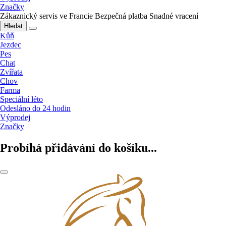
Značky
Zákaznický servis ve Francie
Bezpečná platba
Snadné vracení
Hledat
Kůň
Jezdec
Pes
Chat
Zvířata
Chov
Farma
Speciální léto
Odesláno do 24 hodin
Výprodej
Značky
Probíhá přidávání do košíku...