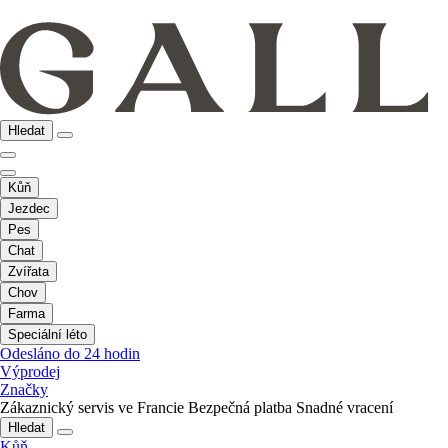
Hledat
Kůň
Jezdec
Pes
Chat
Zvířata
Chov
Farma
Speciální léto
Odesláno do 24 hodin
Výprodej
Značky
Zákaznický servis ve Francie
Bezpečná platba
Snadné vracení
Hledat
Kůň