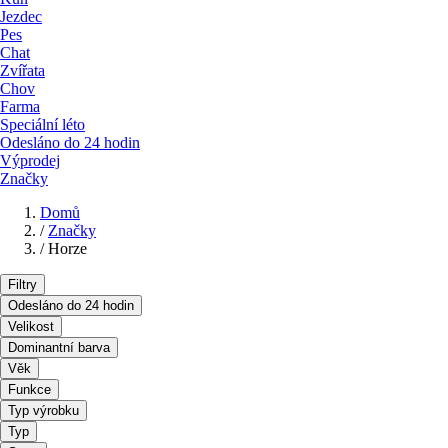
Jezdec
Pes
Chat
Zvířata
Chov
Farma
Speciální léto
Odesláno do 24 hodin
Výprodej
Značky
Domů
/
Značky
/
Horze
Filtry
Odesláno do 24 hodin
Velikost
Dominantní barva
Věk
Funkce
Typ výrobku
Typ