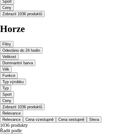
Sport
Ceny
Zobrazit 1036 produktů
Horze
Filtry
Odesláno do 24 hodin
Velikost
Dominantní barva
Věk
Funkce
Typ výrobku
Typ
Sport
Ceny
Zobrazit 1036 produktů
Relevance
Relevance
Cena vzestupně
Cena sestupně
Sleva
1036 produkty
Řadit podle