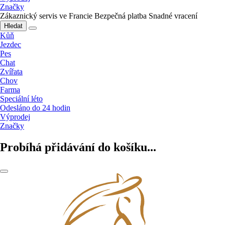
Značky
Zákaznický servis ve Francie
Bezpečná platba
Snadné vracení
Hledat
Kůň
Jezdec
Pes
Chat
Zvířata
Chov
Farma
Speciální léto
Odesláno do 24 hodin
Výprodej
Značky
Probíhá přidávání do košíku...