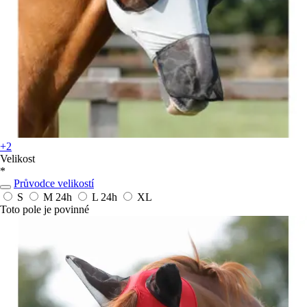
+2
Velikost
*
Průvodce velikostí
S
M
24h
L
24h
XL
Toto pole je povinné