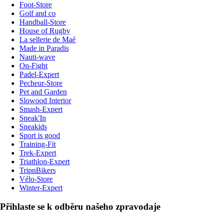
Foot-Store
Golf and co
Handball-Store
House of Rugby
La sellerie de Maé
Made in Paradis
Nauti-wave
On-Fight
Padel-Expert
Pecheur-Store
Pet and Garden
Slowood Interior
Smash-Expert
Sneak'In
Sneakids
Sport is good
Training-Fit
Trek-Expert
Triathlon-Expert
TripnBikers
Vélo-Store
Winter-Expert
Přihlaste se k odběru našeho zpravodaje