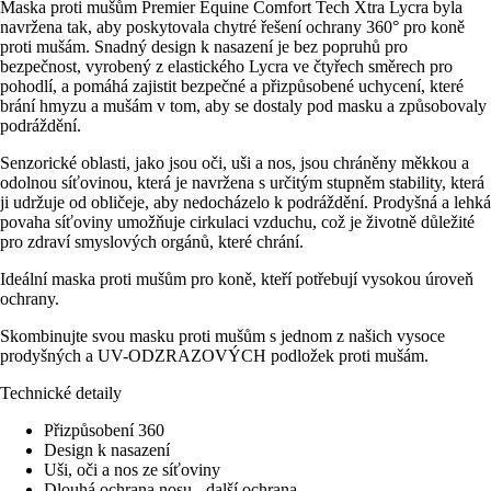
Maska proti mušům Premier Equine Comfort Tech Xtra Lycra byla
navržena tak, aby poskytovala chytré řešení ochrany 360° pro koně
proti mušám. Snadný design k nasazení je bez popruhů pro
bezpečnost, vyrobený z elastického Lycra ve čtyřech směrech pro
pohodlí, a pomáhá zajistit bezpečné a přizpůsobené uchycení, které
brání hmyzu a mušám v tom, aby se dostaly pod masku a způsobovaly
podráždění.
Senzorické oblasti, jako jsou oči, uši a nos, jsou chráněny měkkou a
odolnou síťovinou, která je navržena s určitým stupněm stability, která
ji udržuje od obličeje, aby nedocházelo k podráždění. Prodyšná a lehká
povaha síťoviny umožňuje cirkulaci vzduchu, což je životně důležité
pro zdraví smyslových orgánů, které chrání.
Ideální maska proti mušům pro koně, kteří potřebují vysokou úroveň
ochrany.
Skombinujte svou masku proti mušům s jednom z našich vysoce
prodyšných a UV-ODZRAZOVÝCH podložek proti mušám.
Technické detaily
Přizpůsobení 360
Design k nasazení
Uši, oči a nos ze síťoviny
Dlouhá ochrana nosu - další ochrana