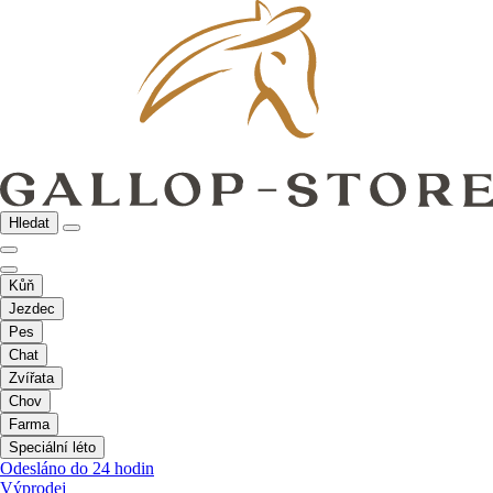
Hledat
Kůň
Jezdec
Pes
Chat
Zvířata
Chov
Farma
Speciální léto
Odesláno do 24 hodin
Výprodej