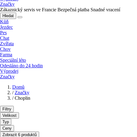
Značky
Zákaznický servis ve Francie
Bezpečná platba
Snadné vracení
Hledat
Kůň
Jezdec
Pes
Chat
Zvířata
Chov
Farma
Speciální léto
Odesláno do 24 hodin
Výprodej
Značky
Domů
/
Značky
/
Choplin
Filtry
Velikost
Typ
Ceny
Zobrazit 6 produktů