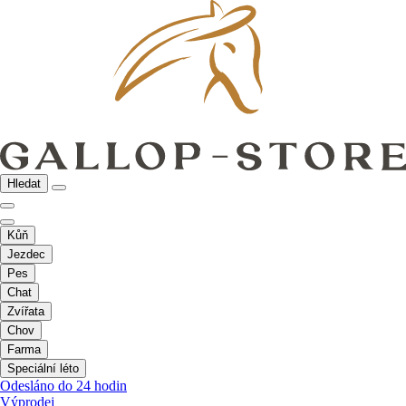
Hledat
Kůň
Jezdec
Pes
Chat
Zvířata
Chov
Farma
Speciální léto
Odesláno do 24 hodin
Výprodej