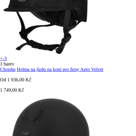
+-3
1 barev
Choplin
Helma na jízdu na koni pro ženy Aero Velvet
Od
1 936,00 Kč
1 749,00 Kč