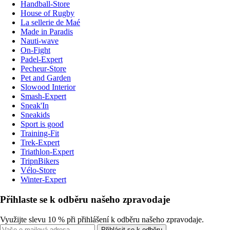
Handball-Store
House of Rugby
La sellerie de Maé
Made in Paradis
Nauti-wave
On-Fight
Padel-Expert
Pecheur-Store
Pet and Garden
Slowood Interior
Smash-Expert
Sneak'In
Sneakids
Sport is good
Training-Fit
Trek-Expert
Triathlon-Expert
TripnBikers
Vélo-Store
Winter-Expert
Přihlaste se k odběru našeho zpravodaje
Využijte slevu 10 % při přihlášení k odběru našeho zpravodaje.
Přihlásit se k odběru