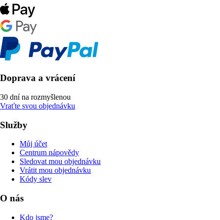
Doprava a vrácení
30 dní na rozmyšlenou
Vraťte svou objednávku
Služby
Můj účet
Centrum nápovědy
Sledovat mou objednávku
Vrátit mou objednávku
Kódy slev
O nás
Kdo jsme?