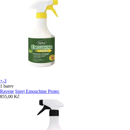
+-3
1 barev
Ravene
Sprej Emouchine Protec
855,00 Kč