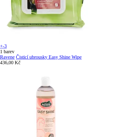
+-3
1 barev
Ravene
Čisticí ubrousky Easy Shine Wipe
436,00 Kč