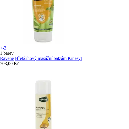
+-3
1 barev
Ravene
Hřebčínový masážní balzám Kinesyl
703,00 Kč