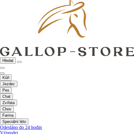
Hledat
Kůň
Jezdec
Pes
Chat
Zvířata
Chov
Farma
Speciální léto
Odesláno do 24 hodin
Výprodej