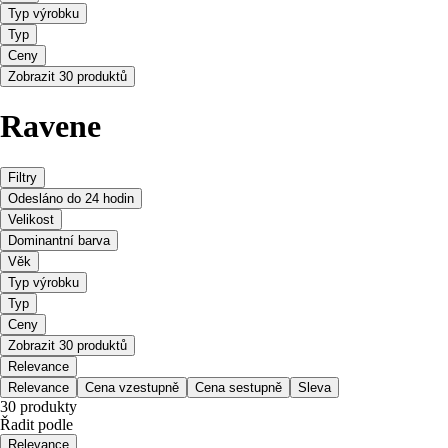
Typ výrobku
Typ
Ceny
Zobrazit 30 produktů
Ravene
Filtry
Odesláno do 24 hodin
Velikost
Dominantní barva
Věk
Typ výrobku
Typ
Ceny
Zobrazit 30 produktů
Relevance
Relevance
Cena vzestupně
Cena sestupně
Sleva
30 produkty
Řadit podle
Relevance