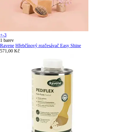
+-3
1 barev
Ravene
Hřebčínový rozčesávač Easy Shine
571,00 Kč