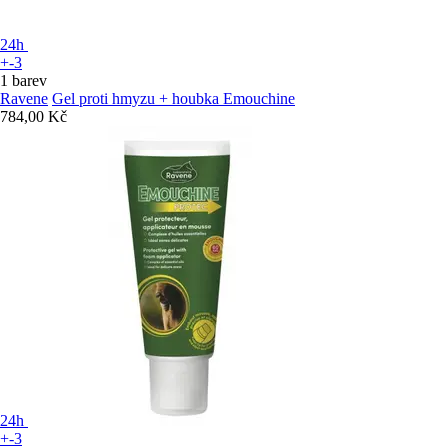
24h
+-3
1 barev
Ravene
Gel proti hmyzu + houbka Emouchine
784,00 Kč
24h
+-3