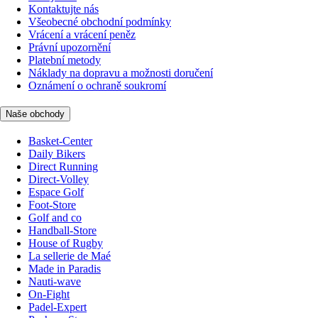
Kontaktujte nás
Všeobecné obchodní podmínky
Vrácení a vrácení peněz
Právní upozornění
Platební metody
Náklady na dopravu a možnosti doručení
Oznámení o ochraně soukromí
Naše obchody
Basket-Center
Daily Bikers
Direct Running
Direct-Volley
Espace Golf
Foot-Store
Golf and co
Handball-Store
House of Rugby
La sellerie de Maé
Made in Paradis
Nauti-wave
On-Fight
Padel-Expert