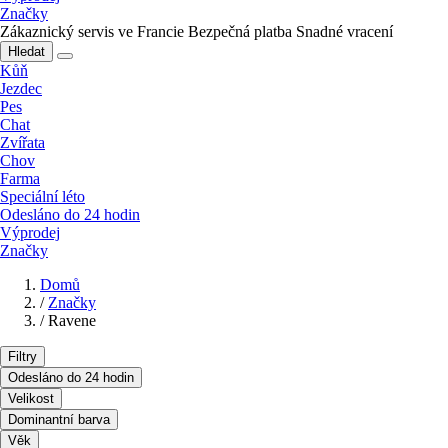
Značky
Zákaznický servis ve Francie
Bezpečná platba
Snadné vracení
Hledat
Kůň
Jezdec
Pes
Chat
Zvířata
Chov
Farma
Speciální léto
Odesláno do 24 hodin
Výprodej
Značky
Domů
/
Značky
/
Ravene
Filtry
Odesláno do 24 hodin
Velikost
Dominantní barva
Věk