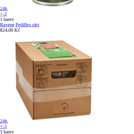
24h
+-3
1 barev
Ravene
Pediflex olej
824,00 Kč
24h
+-3
1 barev