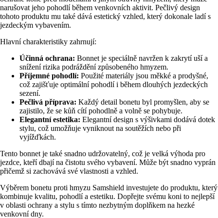
narušovat jeho pohodlí během venkovních aktivit. Pečlivý design
tohoto produktu mu také dává estetický vzhled, který dokonale ladí s
jezdeckým vybavením.
Hlavní charakteristiky zahrnují:
Účinná ochrana:
Bonnet je speciálně navržen k zakrytí uší a
snížení rizika podráždění způsobeného hmyzem.
Příjemné pohodlí:
Použité materiály jsou měkké a prodyšné,
což zajišťuje optimální pohodlí i během dlouhých jezdeckých
sezení.
Pečlivá příprava:
Každý detail bonetu byl promyšlen, aby se
zajistilo, že se kůň cítí pohodlně a volně se pohybuje.
Elegantní estetika:
Elegantní design s výšivkami dodává dotek
stylu, což umožňuje vyniknout na soutěžích nebo při
vyjížďkách.
Tento bonnet je také snadno udržovatelný, což je velká výhoda pro
jezdce, kteří dbají na čistotu svého vybavení. Může být snadno vyprán
přičemž si zachovává své vlastnosti a vzhled.
Výběrem bonetu proti hmyzu Samshield investujete do produktu, který
kombinuje kvalitu, pohodlí a estetiku. Dopřejte svému koni to nejlepší
v oblasti ochrany a stylu s tímto nezbytným doplňkem na hezké
venkovní dny.