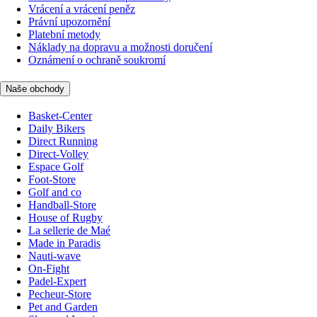
Vrácení a vrácení peněz
Právní upozornění
Platební metody
Náklady na dopravu a možnosti doručení
Oznámení o ochraně soukromí
Naše obchody
Basket-Center
Daily Bikers
Direct Running
Direct-Volley
Espace Golf
Foot-Store
Golf and co
Handball-Store
House of Rugby
La sellerie de Maé
Made in Paradis
Nauti-wave
On-Fight
Padel-Expert
Pecheur-Store
Pet and Garden