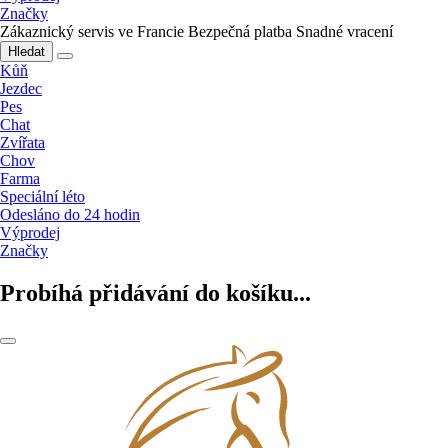
Značky
Zákaznický servis ve Francie
Bezpečná platba
Snadné vracení
Hledat
Kůň
Jezdec
Pes
Chat
Zvířata
Chov
Farma
Speciální léto
Odesláno do 24 hodin
Výprodej
Značky
Probíhá přidávání do košíku...