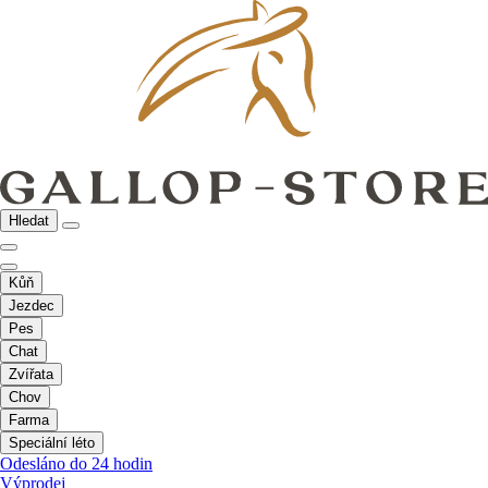
Hledat
Kůň
Jezdec
Pes
Chat
Zvířata
Chov
Farma
Speciální léto
Odesláno do 24 hodin
Výprodej