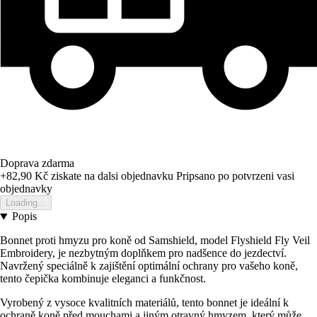
Doprava zdarma
+82,90 Kč
ziskate na dalsi objednavku
Pripsano po potvrzeni vasi
objednavky
Loading...
Popis
Bonnet proti hmyzu pro koně od Samshield, model Flyshield Fly Veil
Embroidery, je nezbytným doplňkem pro nadšence do jezdectví.
Navržený speciálně k zajištění optimální ochrany pro vašeho koně,
tento čepička kombinuje eleganci a funkčnost.
Vyrobený z vysoce kvalitních materiálů, tento bonnet je ideální k
ochraně koně před mouchami a jiným otravný hmyzem, který může