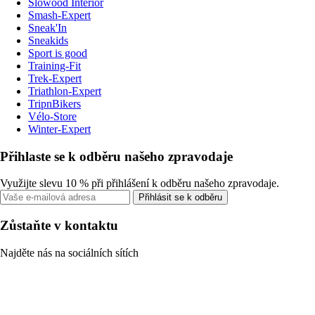
Slowood Interior
Smash-Expert
Sneak'In
Sneakids
Sport is good
Training-Fit
Trek-Expert
Triathlon-Expert
TripnBikers
Vélo-Store
Winter-Expert
Přihlaste se k odběru našeho zpravodaje
Využijte slevu 10 % při přihlášení k odběru našeho zpravodaje.
Přihlásit se k odběru
Zůstaňte v kontaktu
Najděte nás na sociálních sítích