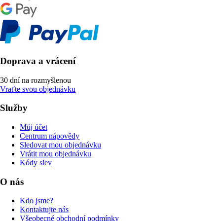
Doprava a vrácení
30 dní na rozmyšlenou
Vraťte svou objednávku
Služby
Můj účet
Centrum nápovědy
Sledovat mou objednávku
Vrátit mou objednávku
Kódy slev
O nás
Kdo jsme?
Kontaktujte nás
Všeobecné obchodní podmínky