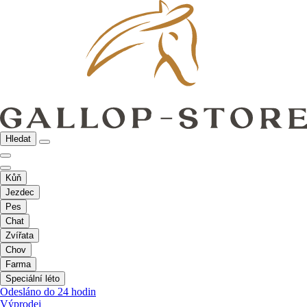
Hledat
Kůň
Jezdec
Pes
Chat
Zvířata
Chov
Farma
Speciální léto
Odesláno do 24 hodin
Výprodej