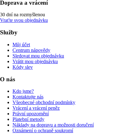
Doprava a vrácení
30 dní na rozmyšlenou
Vraťte svou objednávku
Služby
Můj účet
Centrum nápovědy
Sledovat mou objednávku
Vrátit mou objednávku
Kódy slev
O nás
Kdo jsme?
Kontaktujte nás
Všeobecné obchodní podmínky
Vrácení a vrácení peněz
Právní upozornění
Platební metody
Náklady na dopravu a možnosti doručení
Oznámení o ochraně soukromí