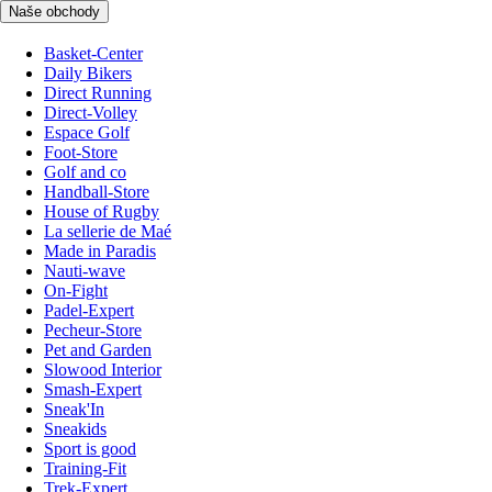
Naše obchody
Basket-Center
Daily Bikers
Direct Running
Direct-Volley
Espace Golf
Foot-Store
Golf and co
Handball-Store
House of Rugby
La sellerie de Maé
Made in Paradis
Nauti-wave
On-Fight
Padel-Expert
Pecheur-Store
Pet and Garden
Slowood Interior
Smash-Expert
Sneak'In
Sneakids
Sport is good
Training-Fit
Trek-Expert