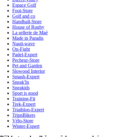
Espace Golf
Foot-Store
Golf and co
Handball-Store
House of Rugby
La sellerie de Maé
Made in Paradis
Nauti-wave
On-Fight
Padel-Expert
Pecheur-Store
Pet and Garden
Slowood Interior
Smash-Expert
Sneak'In
Sneakids
Sport is good
Training-Fit
Trek-Expert
Triathlon-Expert
TripnBikers
Vélo-Store
Winter-Expert