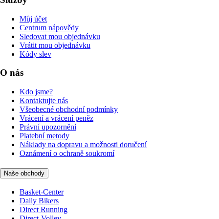
Můj účet
Centrum nápovědy
Sledovat mou objednávku
Vrátit mou objednávku
Kódy slev
O nás
Kdo jsme?
Kontaktujte nás
Všeobecné obchodní podmínky
Vrácení a vrácení peněz
Právní upozornění
Platební metody
Náklady na dopravu a možnosti doručení
Oznámení o ochraně soukromí
Naše obchody
Basket-Center
Daily Bikers
Direct Running
Direct-Volley