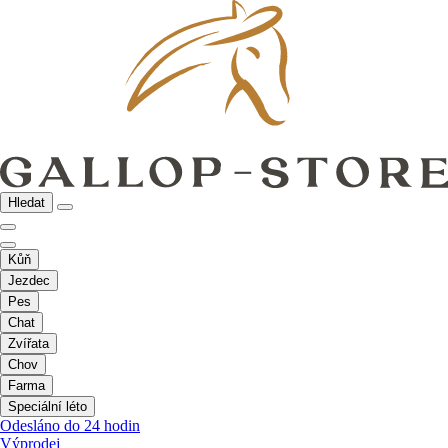
Hledat
Kůň
Jezdec
Pes
Chat
Zvířata
Chov
Farma
Speciální léto
Odesláno do 24 hodin
Výprodej