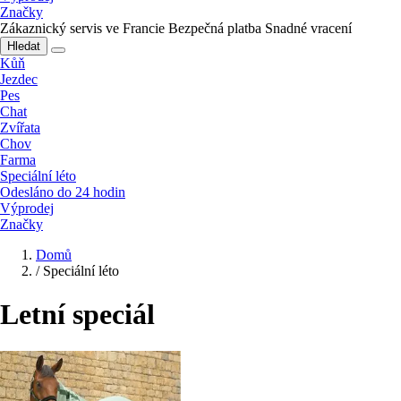
Značky
Zákaznický servis ve Francie
Bezpečná platba
Snadné vracení
Hledat
Kůň
Jezdec
Pes
Chat
Zvířata
Chov
Farma
Speciální léto
Odesláno do 24 hodin
Výprodej
Značky
Domů
/
Speciální léto
Letní speciál