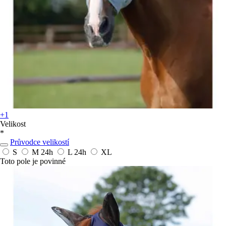
+1
Velikost
*
Průvodce velikostí
S
M
24h
L
24h
XL
Toto pole je povinné