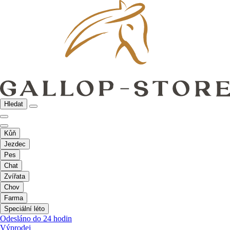
Hledat
Kůň
Jezdec
Pes
Chat
Zvířata
Chov
Farma
Speciální léto
Odesláno do 24 hodin
Výprodej