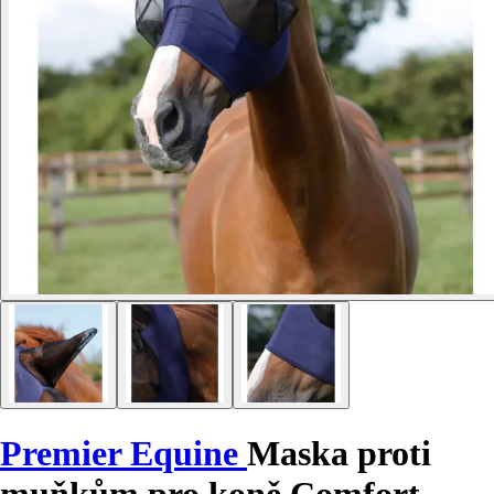
Premier Equine
Maska proti
muňkům pro koně Comfort