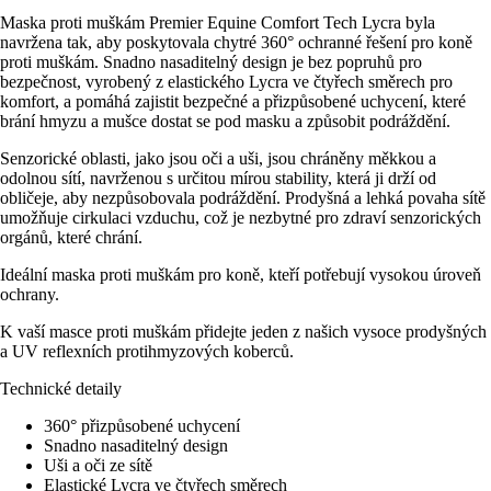
Maska proti muškám Premier Equine Comfort Tech Lycra byla
navržena tak, aby poskytovala chytré 360° ochranné řešení pro koně
proti muškám. Snadno nasaditelný design je bez popruhů pro
bezpečnost, vyrobený z elastického Lycra ve čtyřech směrech pro
komfort, a pomáhá zajistit bezpečné a přizpůsobené uchycení, které
brání hmyzu a mušce dostat se pod masku a způsobit podráždění.
Senzorické oblasti, jako jsou oči a uši, jsou chráněny měkkou a
odolnou sítí, navrženou s určitou mírou stability, která ji drží od
obličeje, aby nezpůsobovala podráždění. Prodyšná a lehká povaha sítě
umožňuje cirkulaci vzduchu, což je nezbytné pro zdraví senzorických
orgánů, které chrání.
Ideální maska proti muškám pro koně, kteří potřebují vysokou úroveň
ochrany.
K vaší masce proti muškám přidejte jeden z našich vysoce prodyšných
a UV reflexních protihmyzových koberců.
Technické detaily
360° přizpůsobené uchycení
Snadno nasaditelný design
Uši a oči ze sítě
Elastické Lycra ve čtyřech směrech