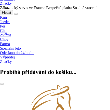
Značky
Zákaznický servis ve Francie
Bezpečná platba
Snadné vracení
Hledat
Kůň
Jezdec
Pes
Chat
Zvířata
Chov
Farma
Speciální léto
Odesláno do 24 hodin
Výprodej
Značky
Probíhá přidávání do košíku...