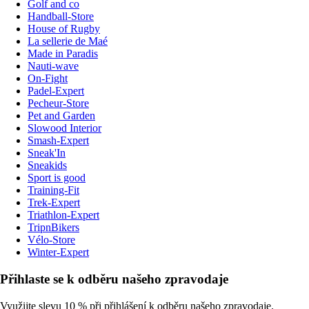
Golf and co
Handball-Store
House of Rugby
La sellerie de Maé
Made in Paradis
Nauti-wave
On-Fight
Padel-Expert
Pecheur-Store
Pet and Garden
Slowood Interior
Smash-Expert
Sneak'In
Sneakids
Sport is good
Training-Fit
Trek-Expert
Triathlon-Expert
TripnBikers
Vélo-Store
Winter-Expert
Přihlaste se k odběru našeho zpravodaje
Využijte slevu 10 % při přihlášení k odběru našeho zpravodaje.