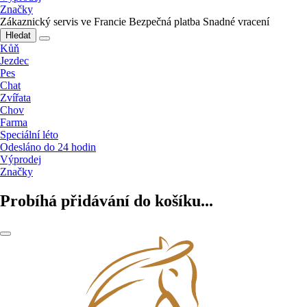
Značky
Zákaznický servis ve Francie
Bezpečná platba
Snadné vracení
Hledat
Kůň
Jezdec
Pes
Chat
Zvířata
Chov
Farma
Speciální léto
Odesláno do 24 hodin
Výprodej
Značky
Probíhá přidávání do košíku...