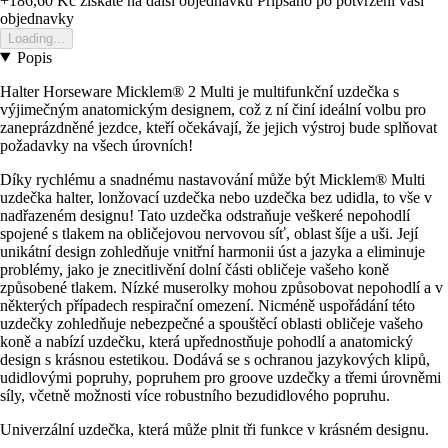
+186,60 Kč
ziskate na dalsi objednavku
Pripsano po potvrzeni vasi
objednavky
Loading...
Popis
Halter Horseware Micklem® 2 Multi je multifunkční uzdečka s
výjimečným anatomickým designem, což z ní činí ideální volbu pro
zaneprázdněné jezdce, kteří očekávají, že jejich výstroj bude splňovat
požadavky na všech úrovních!
Díky rychlému a snadnému nastavování může být Micklem® Multi
uzdečka halter, lonžovací uzdečka nebo uzdečka bez udidla, to vše v
nadřazeném designu! Tato uzdečka odstraňuje veškeré nepohodlí
spojené s tlakem na obličejovou nervovou síť, oblast šíje a uši. Její
unikátní design zohledňuje vnitřní harmonii úst a jazyka a eliminuje
problémy, jako je znecitlivění dolní části obličeje vašeho koně
způsobené tlakem. Nízké muserolky mohou způsobovat nepohodlí a v
některých případech respirační omezení. Nicméně uspořádání této
uzdečky zohledňuje nebezpečné a spouštěcí oblasti obličeje vašeho
koně a nabízí uzdečku, která upřednostňuje pohodlí a anatomický
design s krásnou estetikou. Dodává se s ochranou jazykových klipů,
udidlovými popruhy, popruhem pro groove uzdečky a třemi úrovněmi
síly, včetně možnosti více robustního bezudidlového popruhu.
Univerzální uzdečka, která může plnit tři funkce v krásném designu.