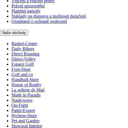
Vrácení a vrácení peněz
Právní upozornění
Platební metody
Náklady na dopravu a možnosti doručení
Oznámení o ochraně soukromí
Naše obchody
Basket-Center
Daily Bikers
Direct Running
Direct-Volley
Espace Golf
Foot-Store
Golf and co
Handball-Store
House of Rugby
La sellerie de Maé
Made in Paradis
Nauti-wave
On-Fight
Padel-Expert
Pecheur-Store
Pet and Garden
Slowood Interior