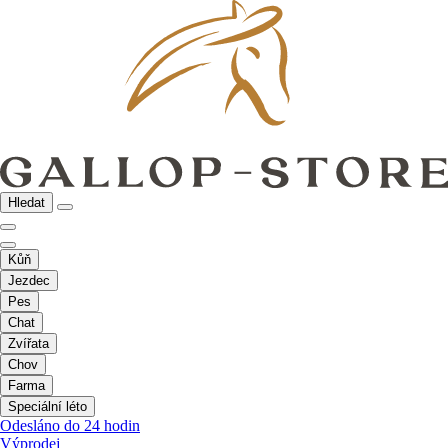
Hledat
Kůň
Jezdec
Pes
Chat
Zvířata
Chov
Farma
Speciální léto
Odesláno do 24 hodin
Výprodej