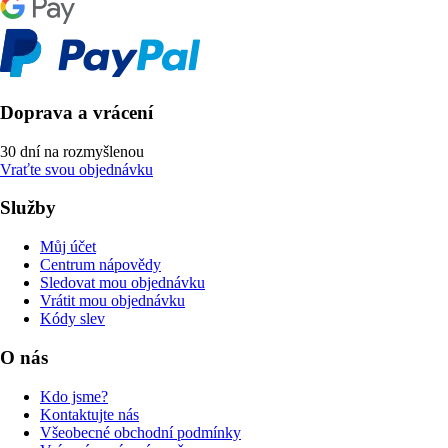
Doprava a vrácení
30 dní na rozmyšlenou
Vraťte svou objednávku
Služby
Můj účet
Centrum nápovědy
Sledovat mou objednávku
Vrátit mou objednávku
Kódy slev
O nás
Kdo jsme?
Kontaktujte nás
Všeobecné obchodní podmínky