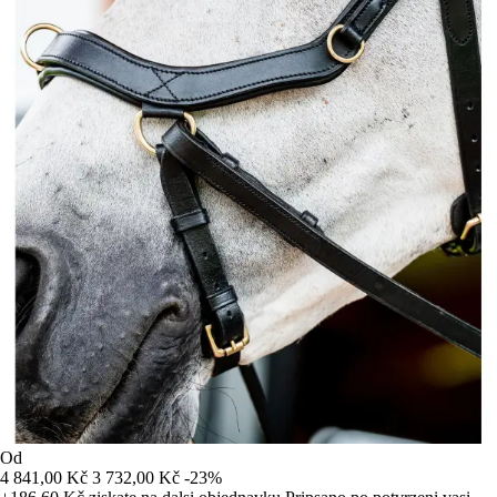
Od
4 841,00 Kč
3 732,00 Kč
-23%