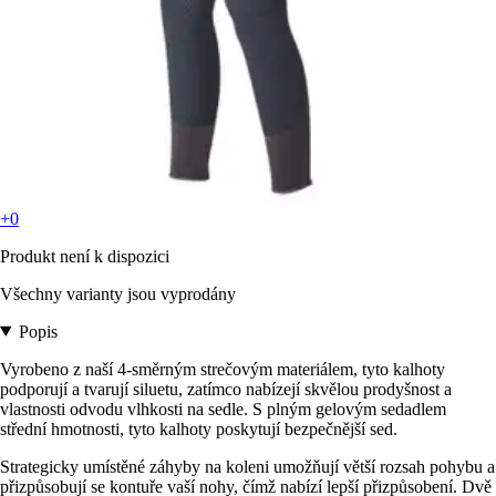
+0
Produkt není k dispozici
Všechny varianty jsou vyprodány
Popis
Vyrobeno z naší 4-směrným strečovým materiálem, tyto kalhoty
podporují a tvarují siluetu, zatímco nabízejí skvělou prodyšnost a
vlastnosti odvodu vlhkosti na sedle. S plným gelovým sedadlem
střední hmotnosti, tyto kalhoty poskytují bezpečnější sed.
Strategicky umístěné záhyby na koleni umožňují větší rozsah pohybu a
přizpůsobují se kontuře vaší nohy, čímž nabízí lepší přizpůsobení. Dvě