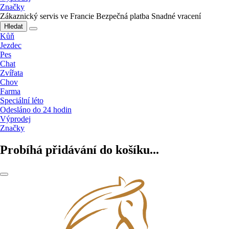
Značky
Zákaznický servis ve Francie
Bezpečná platba
Snadné vracení
Hledat
Kůň
Jezdec
Pes
Chat
Zvířata
Chov
Farma
Speciální léto
Odesláno do 24 hodin
Výprodej
Značky
Probíhá přidávání do košíku...