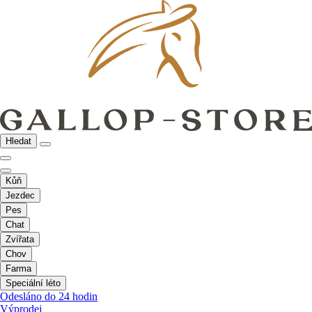
Hledat
Kůň
Jezdec
Pes
Chat
Zvířata
Chov
Farma
Speciální léto
Odesláno do 24 hodin
Výprodej