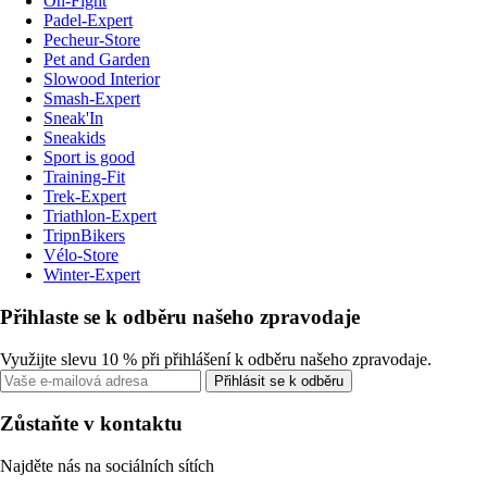
On-Fight
Padel-Expert
Pecheur-Store
Pet and Garden
Slowood Interior
Smash-Expert
Sneak'In
Sneakids
Sport is good
Training-Fit
Trek-Expert
Triathlon-Expert
TripnBikers
Vélo-Store
Winter-Expert
Přihlaste se k odběru našeho zpravodaje
Využijte slevu 10 % při přihlášení k odběru našeho zpravodaje.
Přihlásit se k odběru
Zůstaňte v kontaktu
Najděte nás na sociálních sítích