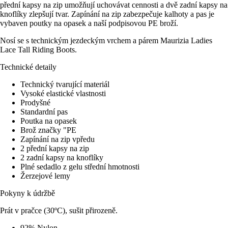
přední kapsy na zip umožňují uchovávat cennosti a dvě zadní kapsy na
knoflíky zlepšují tvar. Zapínání na zip zabezpečuje kalhoty a pas je
vybaven poutky na opasek a naší podpisovou PE broží.
Nosí se s technickým jezdeckým vrchem a párem Maurizia Ladies
Lace Tall Riding Boots.
Technické detaily
Technický tvarující materiál
Vysoké elastické vlastnosti
Prodyšné
Standardní pas
Poutka na opasek
Brož značky "PE
Zapínání na zip vpředu
2 přední kapsy na zip
2 zadní kapsy na knoflíky
Plné sedadlo z gelu střední hmotnosti
Žerzejové lemy
Pokyny k údržbě
Prát v pračce (30ºC), sušit přirozeně.
92% Nylon