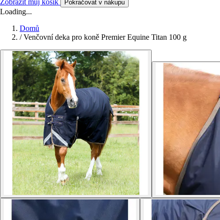
Zobrazit můj košík
Pokračovat v nákupu
Loading...
Domů
/
Venčovní deka pro koně Premier Equine Titan 100 g