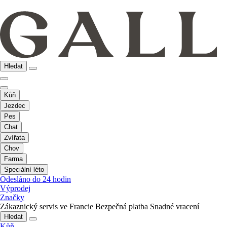
Hledat
Kůň
Jezdec
Pes
Chat
Zvířata
Chov
Farma
Speciální léto
Odesláno do 24 hodin
Výprodej
Značky
Zákaznický servis ve Francie
Bezpečná platba
Snadné vracení
Hledat
Kůň