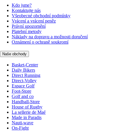
Kdo jsme?
Kontaktujte nás
Všeobecné obchodní podmínky
Vrácení a vrácení peněz
Právní upozornění
Platební metody
Náklady na dopravu a možnosti doručení
Oznámení o ochraně soukromí
Naše obchody
Basket-Center
Daily Bikers
Direct Running
Direct-Volley
Espace Golf
Foot-Store
Golf and co
Handball-Store
House of Rugby
La sellerie de Maé
Made in Paradis
Nauti-wave
On-Fight