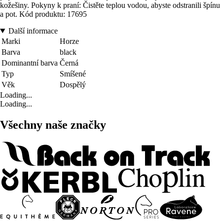
kožešiny. Pokyny k praní: Čistěte teplou vodou, abyste odstranili špínu
a pot. Kód produktu: 17695
Další informace
Marki
Horze
Barva
black
Dominantní barva
Černá
Typ
Smíšené
Věk
Dospělý
Loading...
Loading...
Všechny naše značky