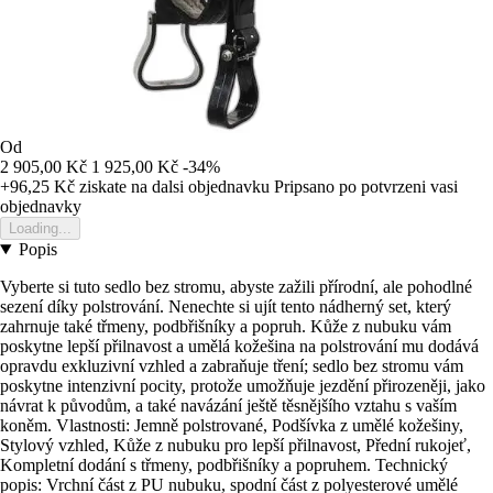
Od
2 905,00 Kč
1 925,00 Kč
-34%
+96,25 Kč
ziskate na dalsi objednavku
Pripsano po potvrzeni vasi
objednavky
Loading...
Popis
Vyberte si tuto sedlo bez stromu, abyste zažili přírodní, ale pohodlné
sezení díky polstrování. Nenechte si ujít tento nádherný set, který
zahrnuje také třmeny, podbřišníky a popruh. Kůže z nubuku vám
poskytne lepší přilnavost a umělá kožešina na polstrování mu dodává
opravdu exkluzivní vzhled a zabraňuje tření; sedlo bez stromu vám
poskytne intenzivní pocity, protože umožňuje jezdění přirozeněji, jako
návrat k původům, a také navázání ještě těsnějšího vztahu s vaším
koněm. Vlastnosti: Jemně polstrované, Podšívka z umělé kožešiny,
Stylový vzhled, Kůže z nubuku pro lepší přilnavost, Přední rukojeť,
Kompletní dodání s třmeny, podbřišníky a popruhem. Technický
popis: Vrchní část z PU nubuku, spodní část z polyesterové umělé