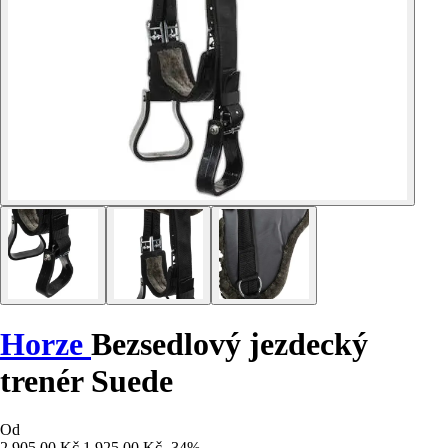
Horze
Bezsedlový jezdecký
trenér Suede
Od
2 905,00 Kč
1 925,00 Kč
-34%