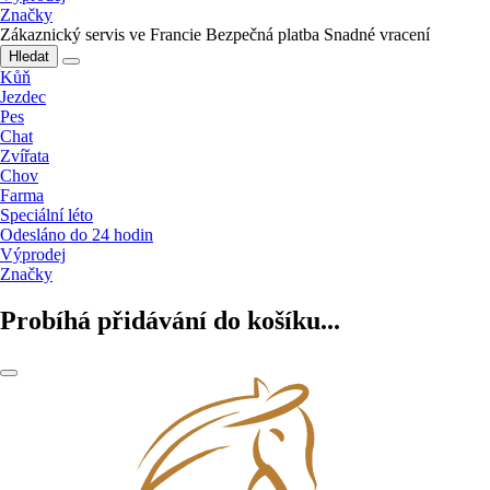
Značky
Zákaznický servis ve Francie
Bezpečná platba
Snadné vracení
Hledat
Kůň
Jezdec
Pes
Chat
Zvířata
Chov
Farma
Speciální léto
Odesláno do 24 hodin
Výprodej
Značky
Probíhá přidávání do košíku...