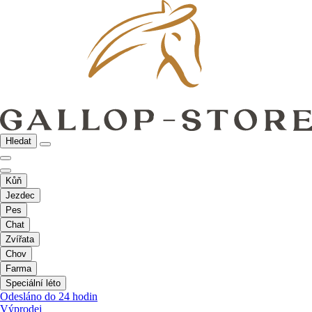
Hledat
Kůň
Jezdec
Pes
Chat
Zvířata
Chov
Farma
Speciální léto
Odesláno do 24 hodin
Výprodej