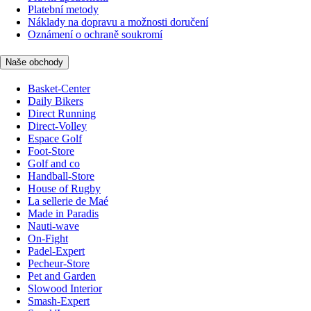
Platební metody
Náklady na dopravu a možnosti doručení
Oznámení o ochraně soukromí
Naše obchody
Basket-Center
Daily Bikers
Direct Running
Direct-Volley
Espace Golf
Foot-Store
Golf and co
Handball-Store
House of Rugby
La sellerie de Maé
Made in Paradis
Nauti-wave
On-Fight
Padel-Expert
Pecheur-Store
Pet and Garden
Slowood Interior
Smash-Expert