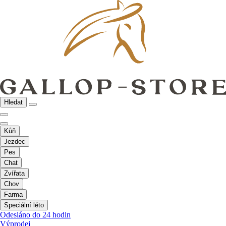
Hledat
Kůň
Jezdec
Pes
Chat
Zvířata
Chov
Farma
Speciální léto
Odesláno do 24 hodin
Výprodej