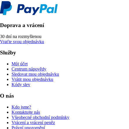
Doprava a vrácení
30 dní na rozmyšlenou
Vraťte svou objednávku
Služby
Můj účet
Centrum nápovědy
Sledovat mou objednávku
Vrátit mou objednávku
Kódy slev
O nás
Kdo jsme?
Kontaktujte nás
Všeobecné obchodní podmínky
Vrácení a vrácení peněz
Právní upozornění