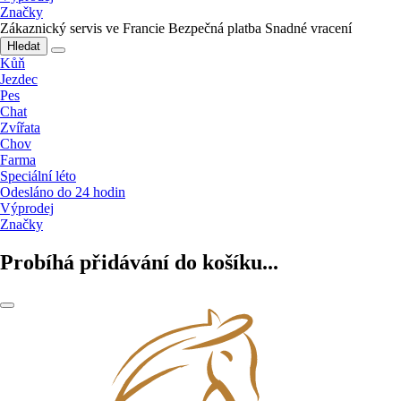
Značky
Zákaznický servis ve Francie
Bezpečná platba
Snadné vracení
Hledat
Kůň
Jezdec
Pes
Chat
Zvířata
Chov
Farma
Speciální léto
Odesláno do 24 hodin
Výprodej
Značky
Probíhá přidávání do košíku...