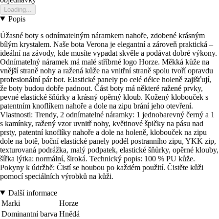
Loading...
Popis
Úžasné boty s odnímatelným náramkem nahoře, zdobené krásným
bílým krystalem. Naše bota Verona je elegantní a zároveň praktická –
ideální na závody, kde musíte vypadat skvěle a podávat dobré výkony.
Odnímatelný náramek má malé stříbrné logo Horze. Měkká kůže na
vnější straně nohy a ražená kůže na vnitřní straně spolu tvoří opravdu
profesionální pár bot. Elastické panely po celé délce holeně zajišťují,
že boty budou dobře padnout. Část boty má některé ražené prvky,
pevné elastické šňůrky a krásný opěrný kloub. Kožený klobouček s
patentním knoflíkem nahoře a dole na zipu brání jeho otevření.
Vlastnosti: Trendy, 2 odnímatelné náramky: 1 jednobarevný černý a 1
s kamínky, ražený vzor uvnitř nohy, květinové špičky na pásu nad
prsty, patentní knoflíky nahoře a dole na holeně, klobouček na zipu
dole na botě, boční elastické panely podél postranního zipu, YKK zip,
texturovaná podrážka, malý podpatek, elastické šňůrky, opěrné klouby,
šířka lýtka: normální, široká. Technický popis: 100 % PU kůže.
Pokyny k údržbě: Čistí se houbou po každém použití. Čistěte kůži
pomocí speciálních výrobků na kůži.
Další informace
Marki
Horze
Dominantní barva
Hnědá