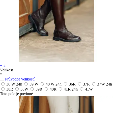
+-2
Velikost
*
Průvodce velikostí
36 W
24h
39 W
40 W
24h
36R
37R
37W
24h
38R
38W
39R
40R
41R
24h
41W
Toto pole je povinné