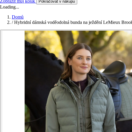
Zobrazit můj košík
Pokračovat v nákupu
Loading...
Domů
/
Hybridní dámská voděodolná bunda na ježdění LeMieux Broo