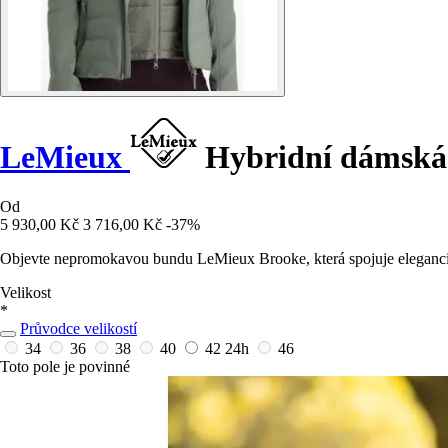
LeMieux
Hybridní dámská 
Od
5 930,00 Kč
3 716,00 Kč
-37%
Objevte nepromokavou bundu LeMieux Brooke, která spojuje eleganci a
Velikost
*
Průvodce velikostí
34
36
38
40
42
24h
46
Toto pole je povinné