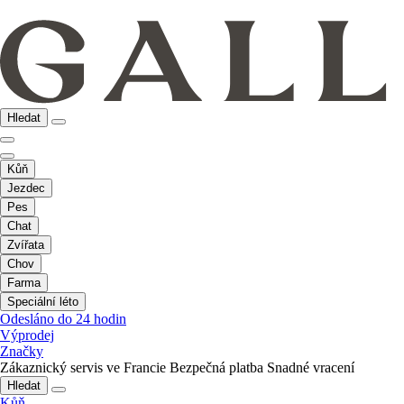
Hledat
Kůň
Jezdec
Pes
Chat
Zvířata
Chov
Farma
Speciální léto
Odesláno do 24 hodin
Výprodej
Značky
Zákaznický servis ve Francie
Bezpečná platba
Snadné vracení
Hledat
Kůň