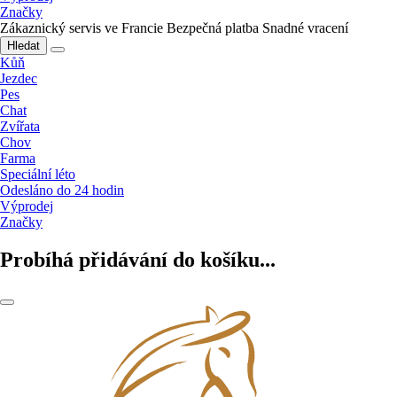
Značky
Zákaznický servis ve Francie
Bezpečná platba
Snadné vracení
Hledat
Kůň
Jezdec
Pes
Chat
Zvířata
Chov
Farma
Speciální léto
Odesláno do 24 hodin
Výprodej
Značky
Probíhá přidávání do košíku...