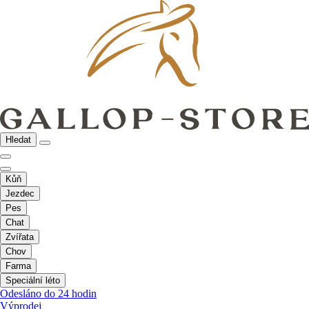
Hledat
Kůň
Jezdec
Pes
Chat
Zvířata
Chov
Farma
Speciální léto
Odesláno do 24 hodin
Výprodej