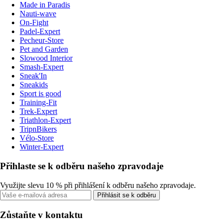
Made in Paradis
Nauti-wave
On-Fight
Padel-Expert
Pecheur-Store
Pet and Garden
Slowood Interior
Smash-Expert
Sneak'In
Sneakids
Sport is good
Training-Fit
Trek-Expert
Triathlon-Expert
TripnBikers
Vélo-Store
Winter-Expert
Přihlaste se k odběru našeho zpravodaje
Využijte slevu 10 % při přihlášení k odběru našeho zpravodaje.
Přihlásit se k odběru
Zůstaňte v kontaktu