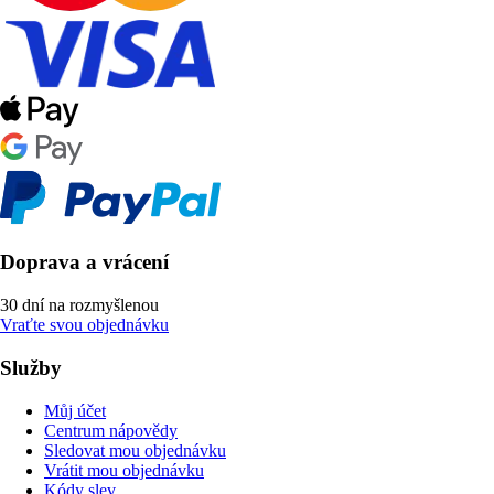
Doprava a vrácení
30 dní na rozmyšlenou
Vraťte svou objednávku
Služby
Můj účet
Centrum nápovědy
Sledovat mou objednávku
Vrátit mou objednávku
Kódy slev