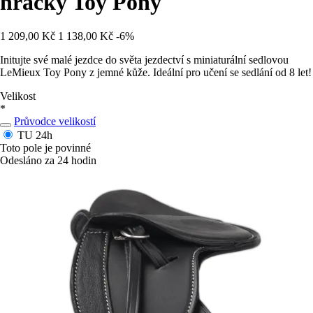
hračky Toy Pony
1 209,00 Kč
1 138,00 Kč
-6%
Initujte své malé jezdce do světa jezdectví s miniaturální sedlovou
LeMieux Toy Pony z jemné kůže. Ideální pro učení se sedlání od 8 let!
Velikost
*
Průvodce velikostí
TU
24h
Toto pole je povinné
Odesláno za 24 hodin