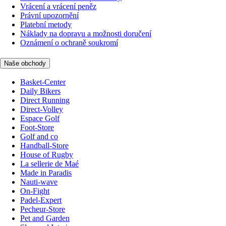
Vrácení a vrácení peněz
Právní upozornění
Platební metody
Náklady na dopravu a možnosti doručení
Oznámení o ochraně soukromí
Naše obchody
Basket-Center
Daily Bikers
Direct Running
Direct-Volley
Espace Golf
Foot-Store
Golf and co
Handball-Store
House of Rugby
La sellerie de Maé
Made in Paradis
Nauti-wave
On-Fight
Padel-Expert
Pecheur-Store
Pet and Garden