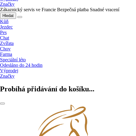
Značky
Zákaznický servis ve Francie
Bezpečná platba
Snadné vracení
Hledat
Kůň
Jezdec
Pes
Chat
Zvířata
Chov
Farma
Speciální léto
Odesláno do 24 hodin
Výprodej
Značky
Probíhá přidávání do košíku...