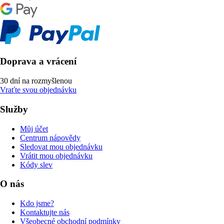
Doprava a vrácení
30 dní na rozmyšlenou
Vraťte svou objednávku
Služby
Můj účet
Centrum nápovědy
Sledovat mou objednávku
Vrátit mou objednávku
Kódy slev
O nás
Kdo jsme?
Kontaktujte nás
Všeobecné obchodní podmínky