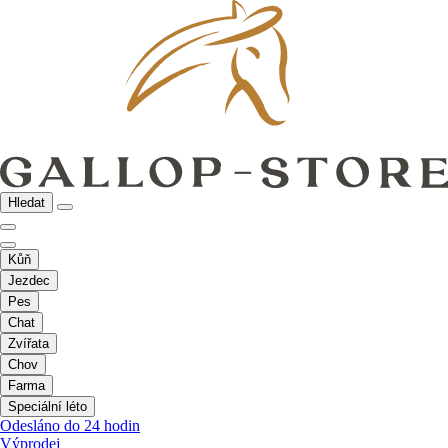
Hledat
Kůň
Jezdec
Pes
Chat
Zvířata
Chov
Farma
Speciální léto
Odesláno do 24 hodin
Výprodej