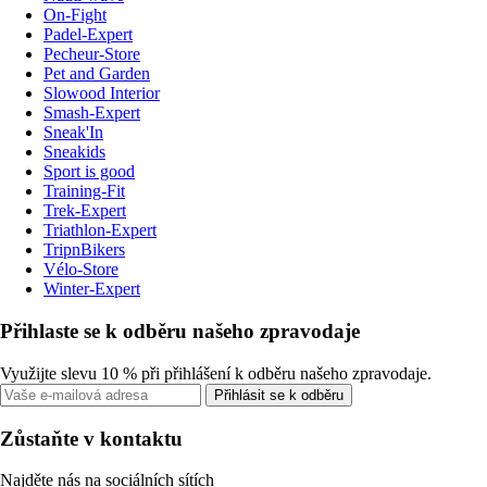
On-Fight
Padel-Expert
Pecheur-Store
Pet and Garden
Slowood Interior
Smash-Expert
Sneak'In
Sneakids
Sport is good
Training-Fit
Trek-Expert
Triathlon-Expert
TripnBikers
Vélo-Store
Winter-Expert
Přihlaste se k odběru našeho zpravodaje
Využijte slevu 10 % při přihlášení k odběru našeho zpravodaje.
Přihlásit se k odběru
Zůstaňte v kontaktu
Najděte nás na sociálních sítích