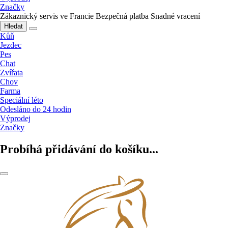
Značky
Zákaznický servis ve Francie
Bezpečná platba
Snadné vracení
Hledat
Kůň
Jezdec
Pes
Chat
Zvířata
Chov
Farma
Speciální léto
Odesláno do 24 hodin
Výprodej
Značky
Probíhá přidávání do košíku...