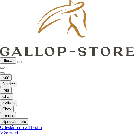
Hledat
Kůň
Jezdec
Pes
Chat
Zvířata
Chov
Farma
Speciální léto
Odesláno do 24 hodin
Výprodej