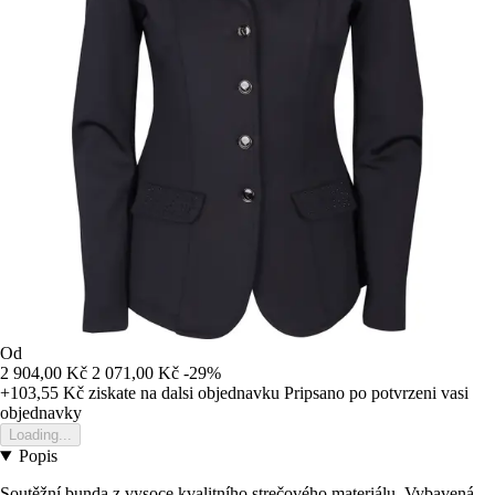
Od
2 904,00 Kč
2 071,00 Kč
-29%
+103,55 Kč
ziskate na dalsi objednavku
Pripsano po potvrzeni vasi
objednavky
Loading...
Popis
Soutěžní bunda z vysoce kvalitního strečového materiálu. Vybavená