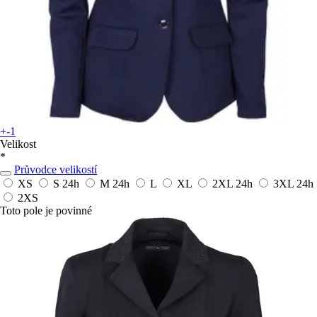
+-1
Velikost
*
Průvodce velikostí
XS
S
24h
M
24h
L
XL
2XL
24h
3XL
24h
2XS
Toto pole je povinné