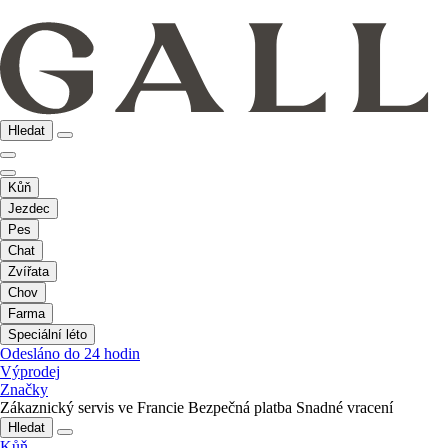
Hledat
Kůň
Jezdec
Pes
Chat
Zvířata
Chov
Farma
Speciální léto
Odesláno do 24 hodin
Výprodej
Značky
Zákaznický servis ve Francie
Bezpečná platba
Snadné vracení
Hledat
Kůň