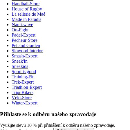
Handball-Store
House of Rugby
La sellerie de Maé
Made in Paradis
Nauti-wave
On-Fight
Padel-Expert
Pecheur-Store
Pet and Garden
Slowood Interior
Smash-Expert
Sneak'In
Sneakids
Sport is good
Training-Fit
Trek-Expert
Triathlon-Expert
TripnBikers
Vélo-Store
Winter-Expert
Přihlaste se k odběru našeho zpravodaje
Využijte slevu 10 % při přihlášení k odběru našeho zpravodaje.