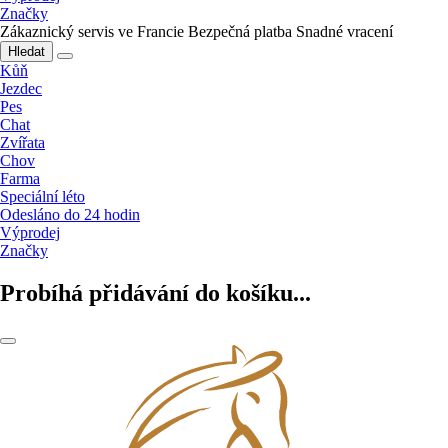
Značky
Zákaznický servis ve Francie
Bezpečná platba
Snadné vracení
Hledat
Kůň
Jezdec
Pes
Chat
Zvířata
Chov
Farma
Speciální léto
Odesláno do 24 hodin
Výprodej
Značky
Probíhá přidávání do košíku...