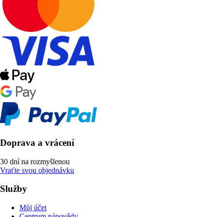
Doprava a vrácení
30 dní na rozmyšlenou
Vraťte svou objednávku
Služby
Můj účet
Centrum nápovědy