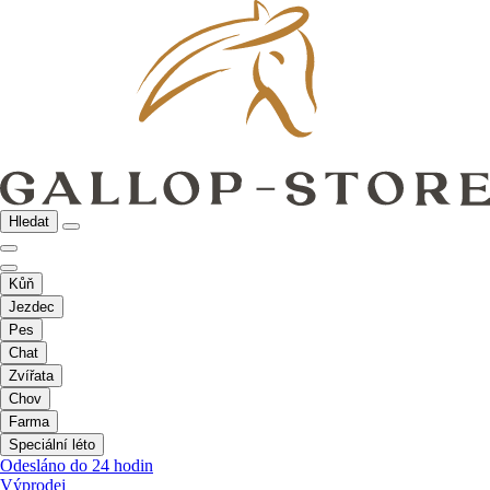
Hledat
Kůň
Jezdec
Pes
Chat
Zvířata
Chov
Farma
Speciální léto
Odesláno do 24 hodin
Výprodej