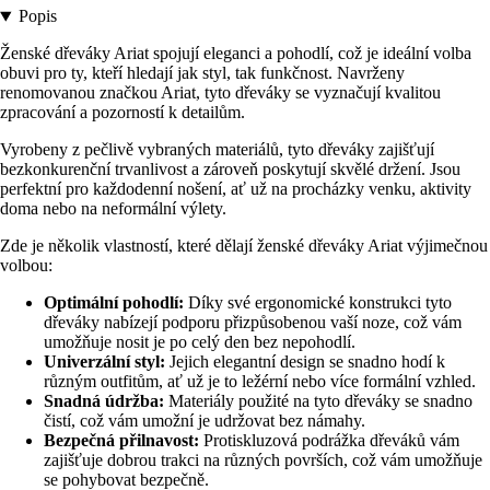
Popis
Ženské dřeváky Ariat spojují eleganci a pohodlí, což je ideální volba
obuvi pro ty, kteří hledají jak styl, tak funkčnost. Navrženy
renomovanou značkou Ariat, tyto dřeváky se vyznačují kvalitou
zpracování a pozorností k detailům.
Vyrobeny z pečlivě vybraných materiálů, tyto dřeváky zajišťují
bezkonkurenční trvanlivost a zároveň poskytují skvělé držení. Jsou
perfektní pro každodenní nošení, ať už na procházky venku, aktivity
doma nebo na neformální výlety.
Zde je několik vlastností, které dělají ženské dřeváky Ariat výjimečnou
volbou:
Optimální pohodlí:
Díky své ergonomické konstrukci tyto
dřeváky nabízejí podporu přizpůsobenou vaší noze, což vám
umožňuje nosit je po celý den bez nepohodlí.
Univerzální styl:
Jejich elegantní design se snadno hodí k
různým outfitům, ať už je to ležérní nebo více formální vzhled.
Snadná údržba:
Materiály použité na tyto dřeváky se snadno
čistí, což vám umožní je udržovat bez námahy.
Bezpečná přilnavost:
Protiskluzová podrážka dřeváků vám
zajišťuje dobrou trakci na různých površích, což vám umožňuje
se pohybovat bezpečně.