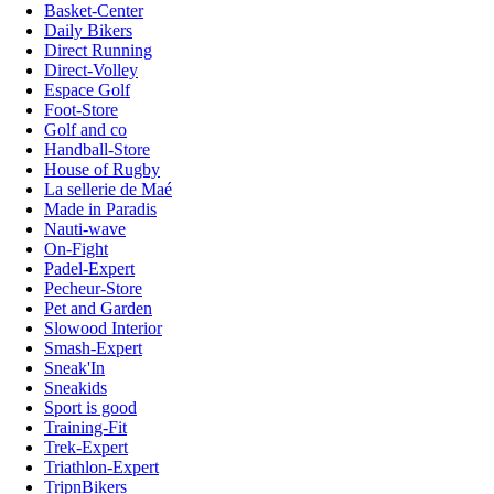
Basket-Center
Daily Bikers
Direct Running
Direct-Volley
Espace Golf
Foot-Store
Golf and co
Handball-Store
House of Rugby
La sellerie de Maé
Made in Paradis
Nauti-wave
On-Fight
Padel-Expert
Pecheur-Store
Pet and Garden
Slowood Interior
Smash-Expert
Sneak'In
Sneakids
Sport is good
Training-Fit
Trek-Expert
Triathlon-Expert
TripnBikers