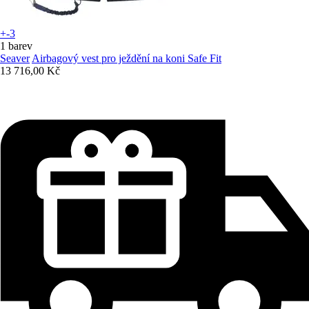
+-3
1 barev
Seaver
Airbagový vest pro ježdění na koni Safe Fit
13 716,00 Kč