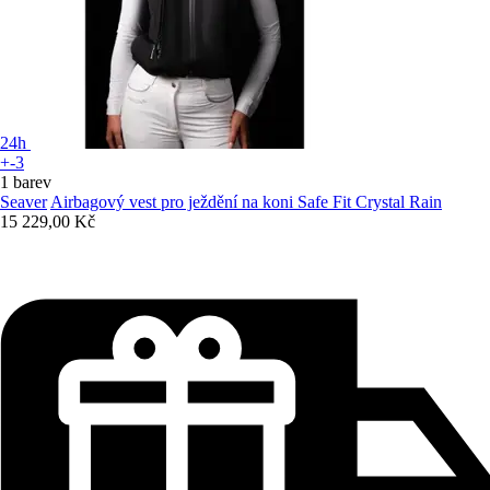
24h
+-3
1 barev
Seaver
Airbagový vest pro ježdění na koni Safe Fit Crystal Rain
15 229,00 Kč