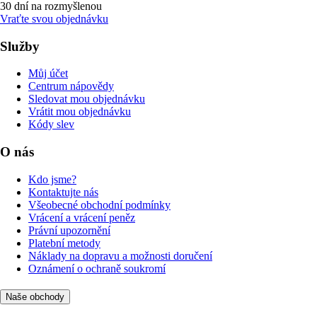
30 dní na rozmyšlenou
Vraťte svou objednávku
Služby
Můj účet
Centrum nápovědy
Sledovat mou objednávku
Vrátit mou objednávku
Kódy slev
O nás
Kdo jsme?
Kontaktujte nás
Všeobecné obchodní podmínky
Vrácení a vrácení peněz
Právní upozornění
Platební metody
Náklady na dopravu a možnosti doručení
Oznámení o ochraně soukromí
Naše obchody