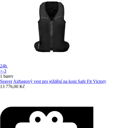
24h
+-3
1 barev
Seaver
Airbagový vest pro ježdění na koni Safe Fit Victory
13 776,00 Kč