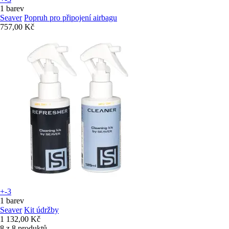
1 barev
Seaver
Popruh pro připojení airbagu
757,00 Kč
+-3
1 barev
Seaver
Kit údržby
1 132,00 Kč
8 z 8 produktů