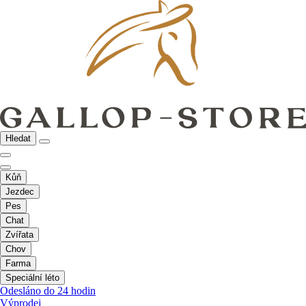
Hledat
Kůň
Jezdec
Pes
Chat
Zvířata
Chov
Farma
Speciální léto
Odesláno do 24 hodin
Výprodej