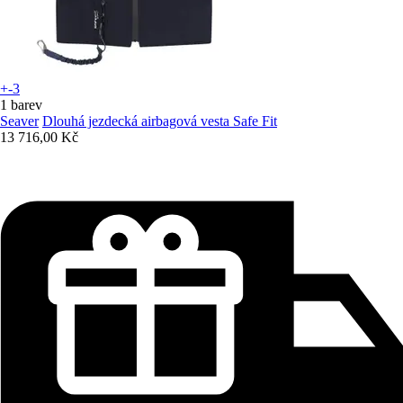
+-3
1 barev
Seaver
Dlouhá jezdecká airbagová vesta Safe Fit
13 716,00 Kč