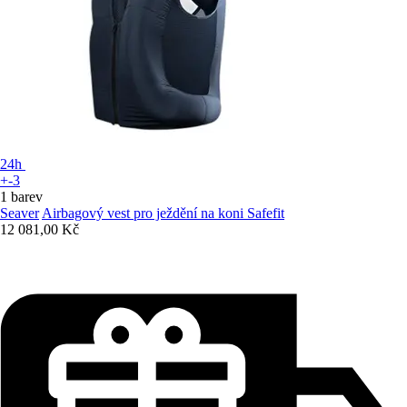
24h
+-3
1 barev
Seaver
Airbagový vest pro ježdění na koni Safefit
12 081,00 Kč