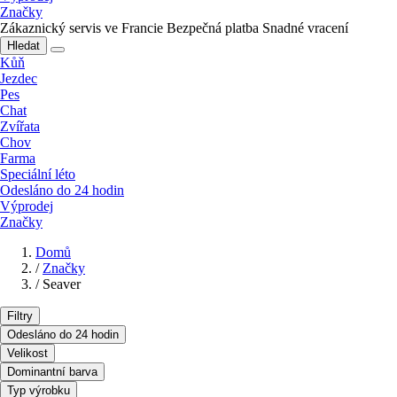
Značky
Zákaznický servis ve Francie
Bezpečná platba
Snadné vracení
Hledat
Kůň
Jezdec
Pes
Chat
Zvířata
Chov
Farma
Speciální léto
Odesláno do 24 hodin
Výprodej
Značky
Domů
/
Značky
/
Seaver
Filtry
Odesláno do 24 hodin
Velikost
Dominantní barva
Typ výrobku