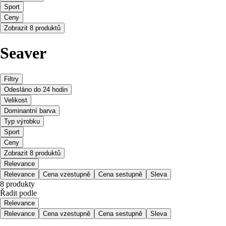
Sport
Ceny
Zobrazit 8 produktů
Seaver
Filtry
Odesláno do 24 hodin
Velikost
Dominantní barva
Typ výrobku
Sport
Ceny
Zobrazit 8 produktů
Relevance
Relevance
Cena vzestupně
Cena sestupně
Sleva
8 produkty
Řadit podle
Relevance
Relevance
Cena vzestupně
Cena sestupně
Sleva