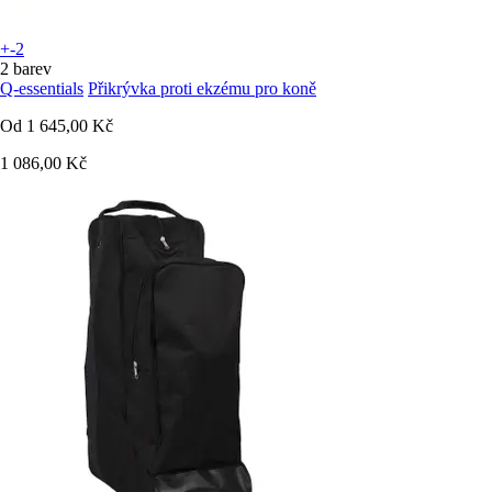
+-2
2 barev
Q-essentials
Přikrývka proti ekzému pro koně
Od
1 645,00 Kč
1 086,00 Kč