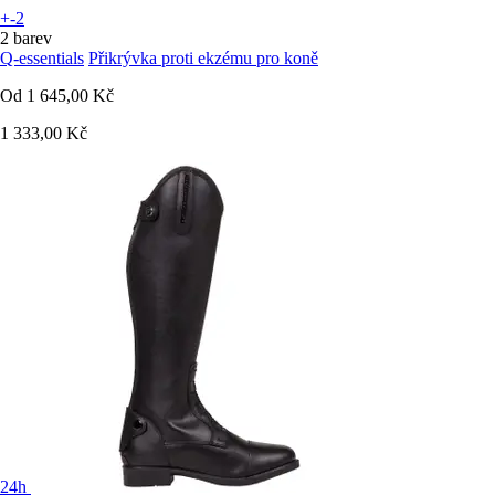
+-2
2 barev
Q-essentials
Přikrývka proti ekzému pro koně
Od
1 645,00 Kč
1 333,00 Kč
24h