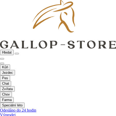
Hledat
Kůň
Jezdec
Pes
Chat
Zvířata
Chov
Farma
Speciální léto
Odesláno do 24 hodin
Výprodej