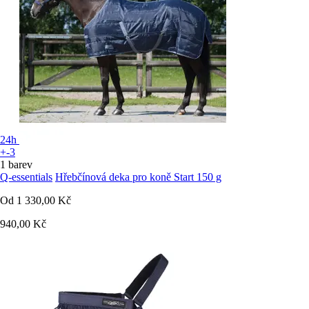
24h
+-3
1 barev
Q-essentials
Hřebčínová deka pro koně Start 150 g
Od
1 330,00 Kč
940,00 Kč