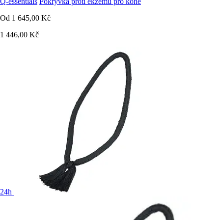
Q-essentials
Pokryvka proti ekzému pro koně
Od
1 645,00 Kč
1 446,00 Kč
24h