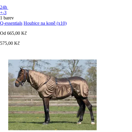
24h
+-3
1 barev
Q-essentials
Houbice na koně (x10)
Od
665,00 Kč
575,00 Kč