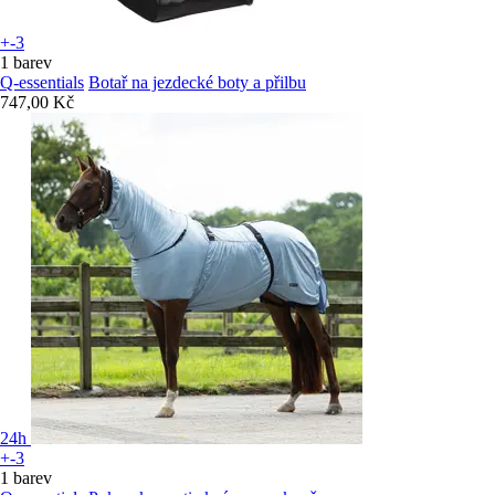
+-3
1 barev
Q-essentials
Botař na jezdecké boty a přilbu
747,00 Kč
24h
+-3
1 barev