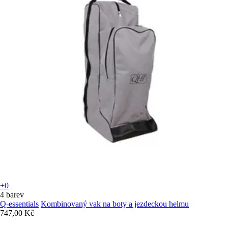
+0
4 barev
Q-essentials
Kombinovaný vak na boty a jezdeckou helmu
747,00 Kč