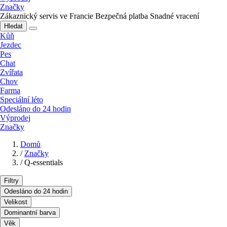
Značky
Zákaznický servis ve Francie
Bezpečná platba
Snadné vracení
Hledat
Kůň
Jezdec
Pes
Chat
Zvířata
Chov
Farma
Speciální léto
Odesláno do 24 hodin
Výprodej
Značky
Domů
/
Značky
/
Q-essentials
Filtry
Odesláno do 24 hodin
Velikost
Dominantní barva
Věk