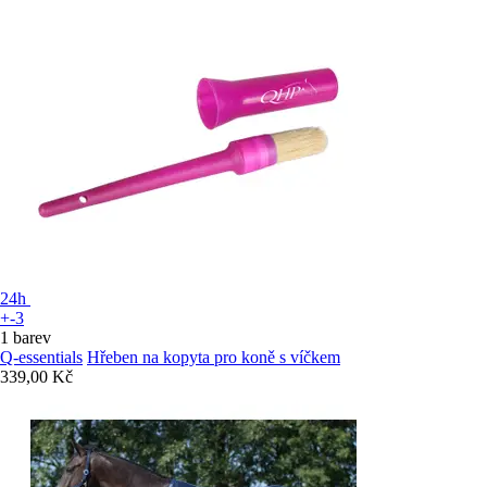
24h
+-3
1 barev
Q-essentials
Hřeben na kopyta pro koně s víčkem
339,00 Kč