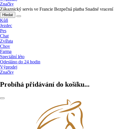
Značky
Zákaznický servis ve Francie
Bezpečná platba
Snadné vracení
Hledat
Kůň
Jezdec
Pes
Chat
Zvířata
Chov
Farma
Speciální léto
Odesláno do 24 hodin
Výprodej
Značky
Probíhá přidávání do košíku...