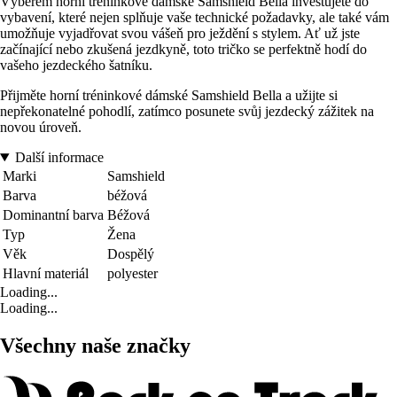
Výběrem horní tréninkové dámské Samshield Bella investujete do
vybavení, které nejen splňuje vaše technické požadavky, ale také vám
umožňuje vyjadřovat svou vášeň pro ježdění s stylem. Ať už jste
začínající nebo zkušená jezdkyně, toto tričko se perfektně hodí do
vašeho jezdeckého šatníku.
Přijměte horní tréninkové dámské Samshield Bella a užijte si
nepřekonatelné pohodlí, zatímco posunete svůj jezdecký zážitek na
novou úroveň.
Další informace
Marki
Samshield
Barva
béžová
Dominantní barva
Béžová
Typ
Žena
Věk
Dospělý
Hlavní materiál
polyester
Loading...
Loading...
Všechny naše značky