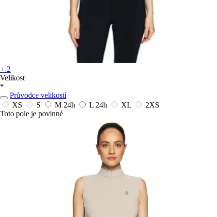
+-2
Velikost
*
Průvodce velikostí
XS
S
M
24h
L
24h
XL
2XS
Toto pole je povinné