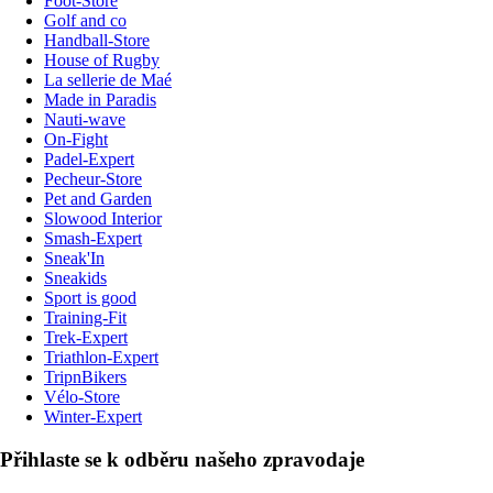
Foot-Store
Golf and co
Handball-Store
House of Rugby
La sellerie de Maé
Made in Paradis
Nauti-wave
On-Fight
Padel-Expert
Pecheur-Store
Pet and Garden
Slowood Interior
Smash-Expert
Sneak'In
Sneakids
Sport is good
Training-Fit
Trek-Expert
Triathlon-Expert
TripnBikers
Vélo-Store
Winter-Expert
Přihlaste se k odběru našeho zpravodaje