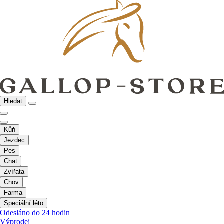
Hledat
Kůň
Jezdec
Pes
Chat
Zvířata
Chov
Farma
Speciální léto
Odesláno do 24 hodin
Výprodej