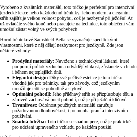
Vyrobeno z kvalitních materiálů, toto tričko je perfektní pro intenzivní
jezdecké lekce nebo každodenní tréninky. Jeho moderní a elegantní
střih zajišťuje velkou volnost pohybu, což je nezbytné při ježdění. Ať
už ovládáte svého koně nebo pracujete na technice, toto oblečení vám
umožní zůstat volný ve svých pohybech.
Horní tréninkové Samshield Bella se vyznačuje specifickými
vlastnostmi, které z něj dělají nezbytnost pro jezdkyně. Zde jsou
některé výhody:
Prodyšné materiály:
Navrženo s technickými látkami, které
podporují průtok vzduchu a odvádějí vlhkost, zůstanete v chladu
i během nejteplejších dnů.
Elegantní design:
Díky své pečlivé estetice je toto tričko
vhodné jak pro tréninky, tak pro závody, což jezdkyním
umožňuje cítit se pohodlně a stylově.
Optimální pohodlí:
Jeho přiléhavý střih se přizpůsobuje tělu a
zároveň zachovává pocit pohodlí, což je při ježdění klíčové.
Trvanlivost:
Odolnost použitých materiálů zaručuje
požadovanou dlouhověkost, i po mnoha praní a intenzivním
používání.
Snadná údržba:
Toto tričko se snadno pere, což je praktické
pro udržení upraveného vzhledu po každém použití.