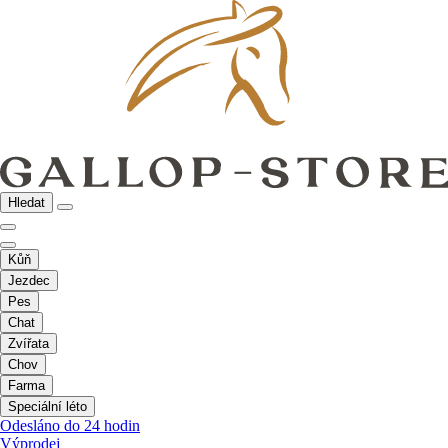
Hledat
Kůň
Jezdec
Pes
Chat
Zvířata
Chov
Farma
Speciální léto
Odesláno do 24 hodin
Výprodej