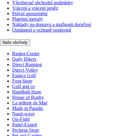
Všeobecné obchodní podmínky
Vrácení a vrácení peněz
Právní upozornění
Platební metody
Náklady na dopravu a možnosti doručení
Oznámení o ochraně soukromí
Naše obchody
Basket-Center
Daily Bikers
Direct Running
Direct-Volley
Espace Golf
Foot-Store
Golf and co
Handball-Store
House of Rugby
La sellerie de Maé
Made in Paradis
Nauti-wave
On-Fight
Padel-Expert
Pecheur-Store
Pet and Garden