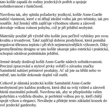
tato košile zapadá do rodiny jezdeckých potřeb a spojuje
sofistikovanost s funkčností.
Navržena tak, aby splnila požadavky jezdkyní, košile Anne-Gaelle
nabízí vlastnosti, které z ní dělají ideální volbu jak pro tréninky, tak pro
soutěže. Její ženský střih zajišťuje výhodnou siluetu a zároveň
dovoluje velkou volnost pohybu, což je při ježdění nezbytné.
Materiály použité při výrobě této košile jsou pečlivě vybírány pro svou
kvalitu a trvanlivost. Také zajišťují dobrou prodyšnost, která pomáhá
regulovat tělesnou teplotu i při těch nejintenzivnějších výkonech. Díky
promyšlenému designu se tato košile ukazuje jako estetická i praktická,
schopná odolávat podmínkám ježdění.
Jemné detaily dodávají košili Anne-Gaelle nádech sofistikovanosti.
Precizní zpracování a stylové prvky svědčí o závazku značky
Samshield nabízet prémiové produkty. Ať už jste na hřišti nebo ve
městě, tato košile dokonale doplní váš outfit.
Celkově je dámská jezdecká košile Samshield Anne-Gaelle
nezbytností pro každou jezdkyni, která dbá na svůj vzhled a zároveň
hledá maximální pohodlí. Navržena tak, aby se přizpůsobila vašim
pohybům a vydržela dlouho, je perfektní volbou pro ty, kteří chtějí
spojit výkon a eleganci. Neváhejte a přidejte tento základní kousek do
své jezdecké garderoby.