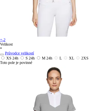
+-2
Velikost
*
Průvodce velikostí
XS
24h
S
24h
M
24h
L
XL
2XS
Toto pole je povinné