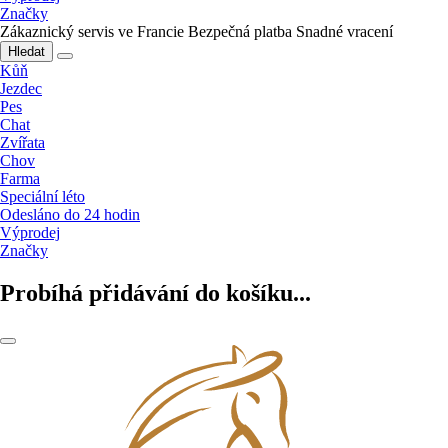
Značky
Zákaznický servis ve Francie
Bezpečná platba
Snadné vracení
Hledat
Kůň
Jezdec
Pes
Chat
Zvířata
Chov
Farma
Speciální léto
Odesláno do 24 hodin
Výprodej
Značky
Probíhá přidávání do košíku...