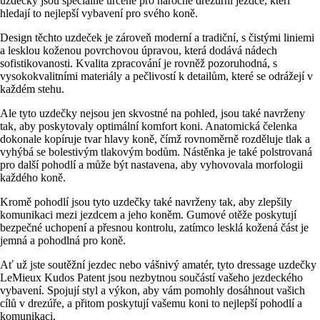
uzdečky jsou speciálně určené pro náročné drezurní jezdce, kteří
hledají to nejlepší vybavení pro svého koně.
Design těchto uzdeček je zároveň moderní a tradiční, s čistými liniemi
a lesklou koženou povrchovou úpravou, která dodává nádech
sofistikovanosti. Kvalita zpracování je rovněž pozoruhodná, s
vysokokvalitními materiály a pečlivostí k detailům, které se odrážejí v
každém stehu.
Ale tyto uzdečky nejsou jen skvostné na pohled, jsou také navrženy
tak, aby poskytovaly optimální komfort koni. Anatomická čelenka
dokonale kopíruje tvar hlavy koně, čímž rovnoměrně rozděluje tlak a
vyhýbá se bolestivým tlakovým bodům. Nástěnka je také polstrovaná
pro další pohodlí a může být nastavena, aby vyhovovala morfologii
každého koně.
Kromě pohodlí jsou tyto uzdečky také navrženy tak, aby zlepšily
komunikaci mezi jezdcem a jeho koněm. Gumové otěže poskytují
bezpečné uchopení a přesnou kontrolu, zatímco lesklá kožená část je
jemná a pohodlná pro koně.
Ať už jste soutěžní jezdec nebo vášnivý amatér, tyto dressage uzdečky
LeMieux Kudos Patent jsou nezbytnou součástí vašeho jezdeckého
vybavení. Spojují styl a výkon, aby vám pomohly dosáhnout vašich
cílů v drezúře, a přitom poskytují vašemu koni to nejlepší pohodlí a
komunikaci.