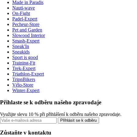
Made in Paradis
Nauti-wave
On-Fight
Padel-Expert
Pecheur-Store
Pet and Garden
Slowood Interior
Smash-Expert
Sneak'In
Sneakids
Sport is good
Training-Fit
Trek-Expert
Triathlon-Expert
TripnBikers
Vélo-Store
Winter-Expert
Přihlaste se k odběru našeho zpravodaje
Využijte slevu 10 % při přihlášení k odběru našeho zpravodaje.
Přihlásit se k odběru
Zůstaňte v kontaktu