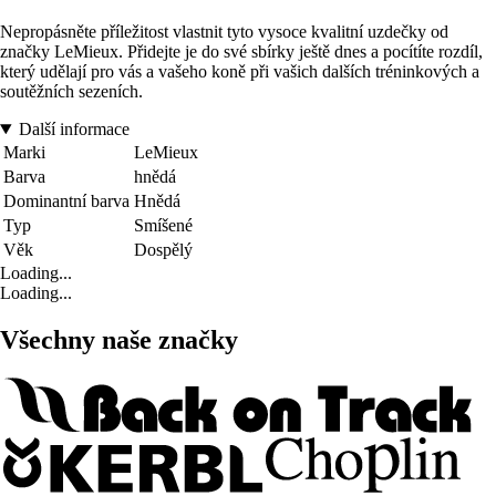
Nepropásněte příležitost vlastnit tyto vysoce kvalitní uzdečky od
značky LeMieux. Přidejte je do své sbírky ještě dnes a pocítíte rozdíl,
který udělají pro vás a vašeho koně při vašich dalších tréninkových a
soutěžních sezeních.
Další informace
Marki
LeMieux
Barva
hnědá
Dominantní barva
Hnědá
Typ
Smíšené
Věk
Dospělý
Loading...
Loading...
Všechny naše značky