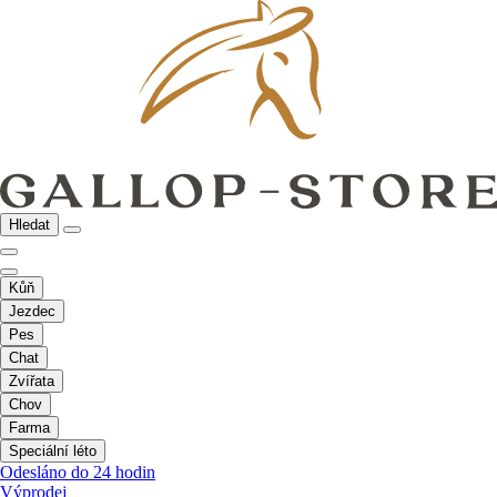
Hledat
Kůň
Jezdec
Pes
Chat
Zvířata
Chov
Farma
Speciální léto
Odesláno do 24 hodin
Výprodej