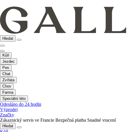
Hledat
Kůň
Jezdec
Pes
Chat
Zvířata
Chov
Farma
Speciální léto
Odesláno do 24 hodin
Výprodej
Značky
Zákaznický servis ve Francie
Bezpečná platba
Snadné vracení
Hledat
Kůň