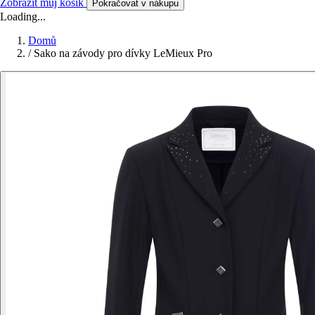
Zobrazit můj košík
Pokračovat v nákupu
Loading...
Domů
/
Sako na závody pro dívky LeMieux Pro