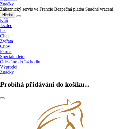
Značky
Zákaznický servis ve Francie
Bezpečná platba
Snadné vracení
Hledat
Kůň
Jezdec
Pes
Chat
Zvířata
Chov
Farma
Speciální léto
Odesláno do 24 hodin
Výprodej
Značky
Probíhá přidávání do košíku...