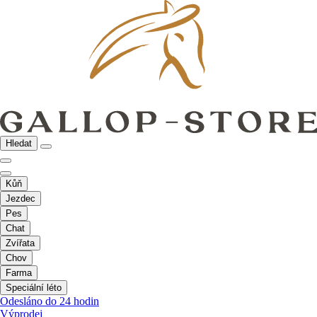
Hledat
Kůň
Jezdec
Pes
Chat
Zvířata
Chov
Farma
Speciální léto
Odesláno do 24 hodin
Výprodej