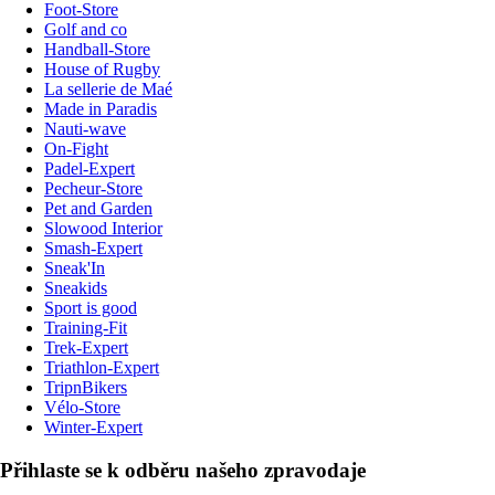
Foot-Store
Golf and co
Handball-Store
House of Rugby
La sellerie de Maé
Made in Paradis
Nauti-wave
On-Fight
Padel-Expert
Pecheur-Store
Pet and Garden
Slowood Interior
Smash-Expert
Sneak'In
Sneakids
Sport is good
Training-Fit
Trek-Expert
Triathlon-Expert
TripnBikers
Vélo-Store
Winter-Expert
Přihlaste se k odběru našeho zpravodaje