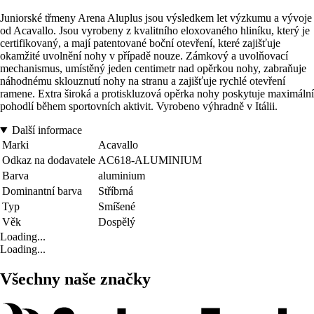
Juniorské třmeny Arena Aluplus jsou výsledkem let výzkumu a vývoje
od Acavallo. Jsou vyrobeny z kvalitního eloxovaného hliníku, který je
certifikovaný, a mají patentované boční otevření, které zajišťuje
okamžité uvolnění nohy v případě nouze. Zámkový a uvolňovací
mechanismus, umístěný jeden centimetr nad opěrkou nohy, zabraňuje
náhodnému sklouznutí nohy na stranu a zajišťuje rychlé otevření
ramene. Extra široká a protiskluzová opěrka nohy poskytuje maximální
pohodlí během sportovních aktivit. Vyrobeno výhradně v Itálii.
Další informace
Marki
Acavallo
Odkaz na dodavatele
AC618-ALUMINIUM
Barva
aluminium
Dominantní barva
Stříbrná
Typ
Smíšené
Věk
Dospělý
Loading...
Loading...
Všechny naše značky