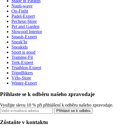
Made in Paradis
Nauti-wave
On-Fight
Padel-Expert
Pecheur-Store
Pet and Garden
Slowood Interior
Smash-Expert
Sneak'In
Sneakids
Sport is good
Training-Fit
Trek-Expert
Triathlon-Expert
TripnBikers
Vélo-Store
Winter-Expert
Přihlaste se k odběru našeho zpravodaje
Využijte slevu 10 % při přihlášení k odběru našeho zpravodaje.
Přihlásit se k odběru
Zůstaňte v kontaktu