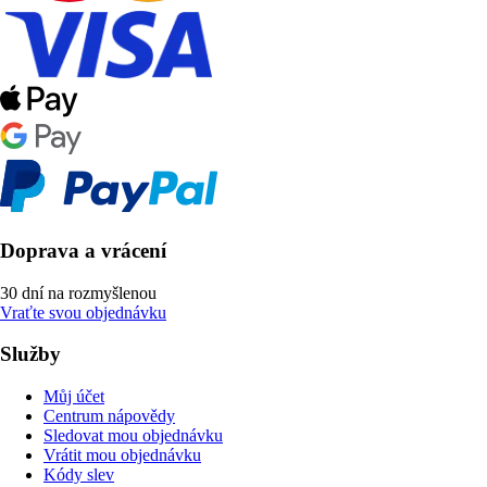
Doprava a vrácení
30 dní na rozmyšlenou
Vraťte svou objednávku
Služby
Můj účet
Centrum nápovědy
Sledovat mou objednávku
Vrátit mou objednávku
Kódy slev