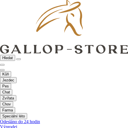
Hledat
Kůň
Jezdec
Pes
Chat
Zvířata
Chov
Farma
Speciální léto
Odesláno do 24 hodin
Výprodej