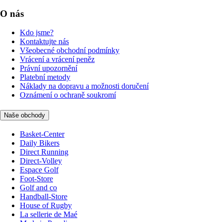
O nás
Kdo jsme?
Kontaktujte nás
Všeobecné obchodní podmínky
Vrácení a vrácení peněz
Právní upozornění
Platební metody
Náklady na dopravu a možnosti doručení
Oznámení o ochraně soukromí
Naše obchody
Basket-Center
Daily Bikers
Direct Running
Direct-Volley
Espace Golf
Foot-Store
Golf and co
Handball-Store
House of Rugby
La sellerie de Maé