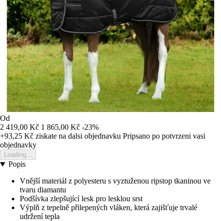
Od
2 419,00 Kč
1 865,00 Kč
-23%
+93,25 Kč
ziskate na dalsi objednavku
Pripsano po potvrzeni vasi
objednavky
Loading...
Popis
Vnější materiál z polyesteru s vyztuženou ripstop tkaninou ve
tvaru diamantu
Podšívka zlepšující lesk pro lesklou srst
Výplň z tepelně přilepených vláken, která zajišťuje trvalé
udržení tepla