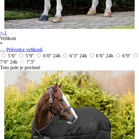
+-1
Velikost
*
Průvodce velikostí
5’6"
5’9"
6’0"
24h
6’3"
24h
6’6"
24h
6’9"
7’0"
24h
7’3"
Toto pole je povinné