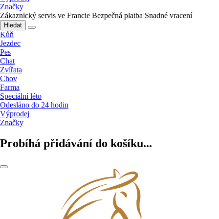
Značky
Zákaznický servis ve Francie
Bezpečná platba
Snadné vracení
Hledat
Kůň
Jezdec
Pes
Chat
Zvířata
Chov
Farma
Speciální léto
Odesláno do 24 hodin
Výprodej
Značky
Probíhá přidávání do košíku...