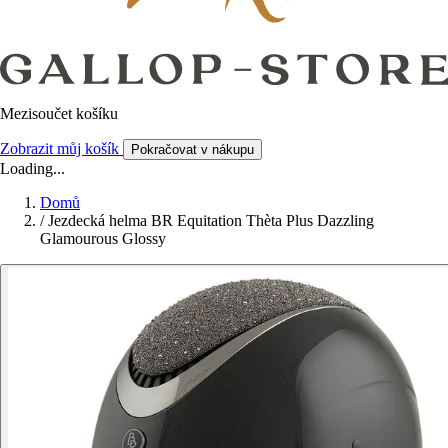
Mezisoučet košíku
Zobrazit můj košík
Pokračovat v nákupu
Loading...
Domů
/
Jezdecká helma BR Equitation Thèta Plus Dazzling
Glamourous Glossy