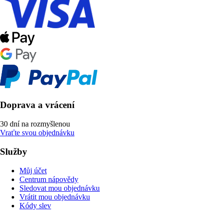
Doprava a vrácení
30 dní na rozmyšlenou
Vraťte svou objednávku
Služby
Můj účet
Centrum nápovědy
Sledovat mou objednávku
Vrátit mou objednávku
Kódy slev