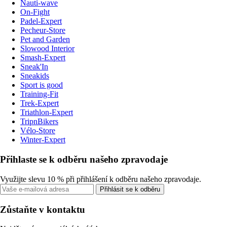
Nauti-wave
On-Fight
Padel-Expert
Pecheur-Store
Pet and Garden
Slowood Interior
Smash-Expert
Sneak'In
Sneakids
Sport is good
Training-Fit
Trek-Expert
Triathlon-Expert
TripnBikers
Vélo-Store
Winter-Expert
Přihlaste se k odběru našeho zpravodaje
Využijte slevu 10 % při přihlášení k odběru našeho zpravodaje.
Přihlásit se k odběru
Zůstaňte v kontaktu