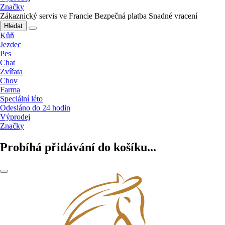
Značky
Zákaznický servis ve Francie
Bezpečná platba
Snadné vracení
Hledat
Kůň
Jezdec
Pes
Chat
Zvířata
Chov
Farma
Speciální léto
Odesláno do 24 hodin
Výprodej
Značky
Probíhá přidávání do košíku...