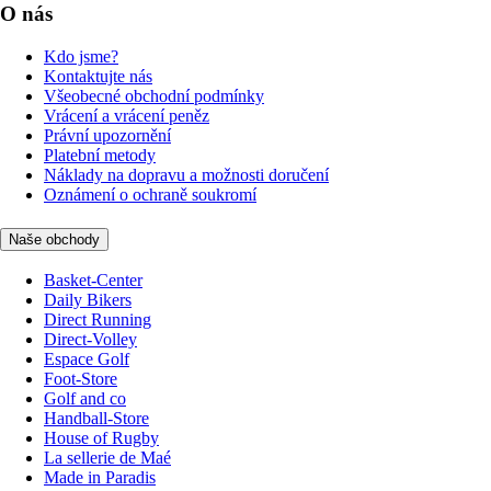
O nás
Kdo jsme?
Kontaktujte nás
Všeobecné obchodní podmínky
Vrácení a vrácení peněz
Právní upozornění
Platební metody
Náklady na dopravu a možnosti doručení
Oznámení o ochraně soukromí
Naše obchody
Basket-Center
Daily Bikers
Direct Running
Direct-Volley
Espace Golf
Foot-Store
Golf and co
Handball-Store
House of Rugby
La sellerie de Maé
Made in Paradis