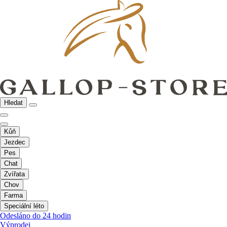
Hledat
Kůň
Jezdec
Pes
Chat
Zvířata
Chov
Farma
Speciální léto
Odesláno do 24 hodin
Výprodej