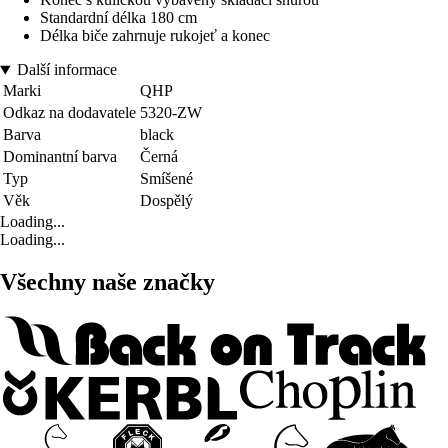
Standardní délka 180 cm
Délka biče zahrnuje rukojeť a konec
Další informace
Marki
QHP
Odkaz na dodavatele
5320-ZW
Barva
black
Dominantní barva
Černá
Typ
Smíšené
Věk
Dospělý
Loading...
Loading...
Všechny naše značky