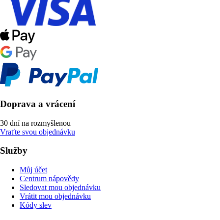
Doprava a vrácení
30 dní na rozmyšlenou
Vraťte svou objednávku
Služby
Můj účet
Centrum nápovědy
Sledovat mou objednávku
Vrátit mou objednávku
Kódy slev