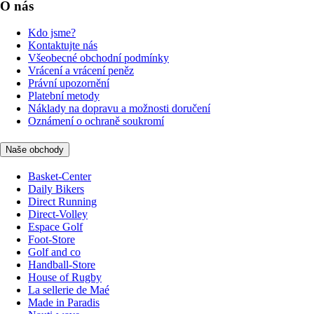
O nás
Kdo jsme?
Kontaktujte nás
Všeobecné obchodní podmínky
Vrácení a vrácení peněz
Právní upozornění
Platební metody
Náklady na dopravu a možnosti doručení
Oznámení o ochraně soukromí
Naše obchody
Basket-Center
Daily Bikers
Direct Running
Direct-Volley
Espace Golf
Foot-Store
Golf and co
Handball-Store
House of Rugby
La sellerie de Maé
Made in Paradis