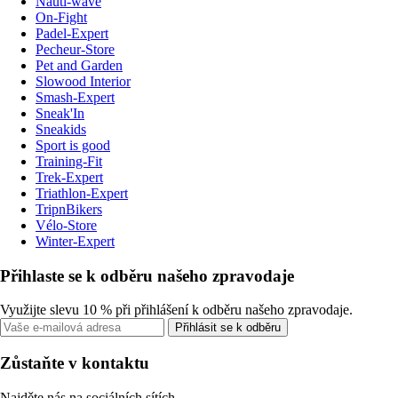
Nauti-wave
On-Fight
Padel-Expert
Pecheur-Store
Pet and Garden
Slowood Interior
Smash-Expert
Sneak'In
Sneakids
Sport is good
Training-Fit
Trek-Expert
Triathlon-Expert
TripnBikers
Vélo-Store
Winter-Expert
Přihlaste se k odběru našeho zpravodaje
Využijte slevu 10 % při přihlášení k odběru našeho zpravodaje.
Přihlásit se k odběru
Zůstaňte v kontaktu
Najděte nás na sociálních sítích