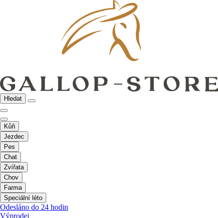
Hledat
Kůň
Jezdec
Pes
Chat
Zvířata
Chov
Farma
Speciální léto
Odesláno do 24 hodin
Výprodej