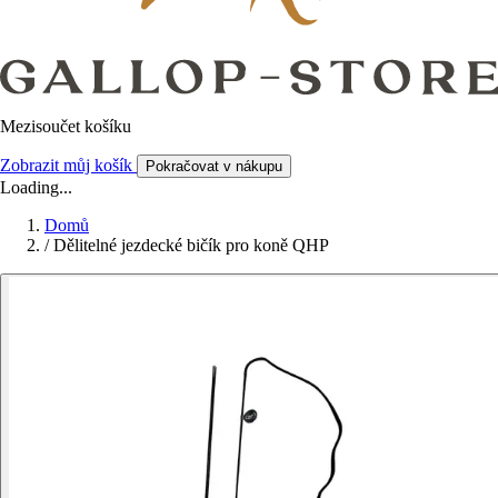
Mezisoučet košíku
Zobrazit můj košík
Pokračovat v nákupu
Loading...
Domů
/
Dělitelné jezdecké bičík pro koně QHP