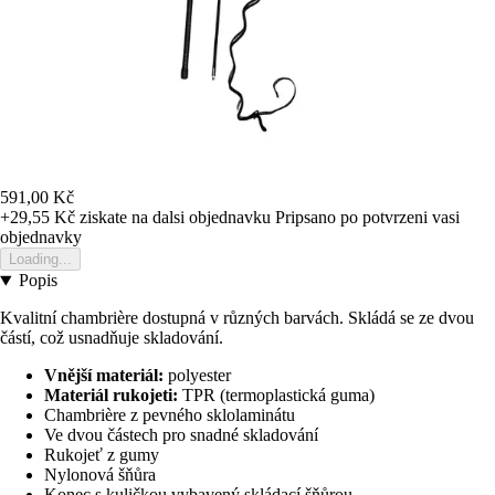
591,00 Kč
+29,55 Kč
ziskate na dalsi objednavku
Pripsano po potvrzeni vasi
objednavky
Loading...
Popis
Kvalitní chambrière dostupná v různých barvách. Skládá se ze dvou
částí, což usnadňuje skladování.
Vnější materiál:
polyester
Materiál rukojeti:
TPR (termoplastická guma)
Chambrière z pevného sklolaminátu
Ve dvou částech pro snadné skladování
Rukojeť z gumy
Nylonová šňůra
Konec s kuličkou vybavený skládací šňůrou