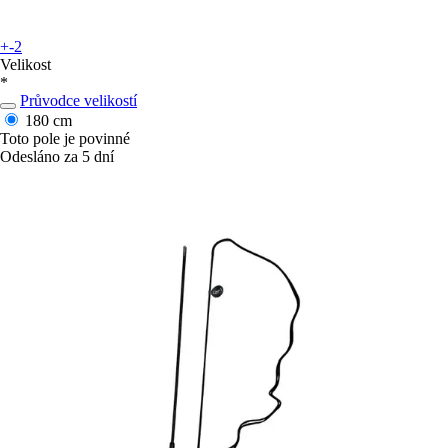
+-2
Velikost
*
Průvodce velikostí
180 cm
Toto pole je povinné
Odesláno za 5 dní