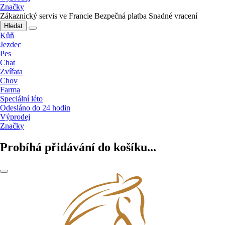
Značky
Zákaznický servis ve Francie
Bezpečná platba
Snadné vracení
Hledat
Kůň
Jezdec
Pes
Chat
Zvířata
Chov
Farma
Speciální léto
Odesláno do 24 hodin
Výprodej
Značky
Probíhá přidávání do košíku...