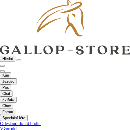
Hledat
Kůň
Jezdec
Pes
Chat
Zvířata
Chov
Farma
Speciální léto
Odesláno do 24 hodin
Výprodej