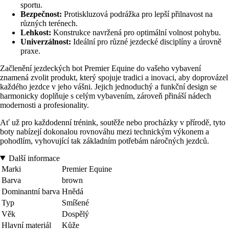
sportu.
Bezpečnost:
Protiskluzová podrážka pro lepší přilnavost na
různých terénech.
Lehkost:
Konstrukce navržená pro optimální volnost pohybu.
Univerzálnost:
Ideální pro různé jezdecké disciplíny a úrovně
praxe.
Začlenění jezdeckých bot Premier Equine do vašeho vybavení
znamená zvolit produkt, který spojuje tradici a inovaci, aby doprovázel
každého jezdce v jeho vášni. Jejich jednoduchý a funkční design se
harmonicky doplňuje s celým vybavením, zároveň přináší nádech
modernosti a profesionality.
Ať už pro každodenní trénink, soutěže nebo procházky v přírodě, tyto
boty nabízejí dokonalou rovnováhu mezi technickým výkonem a
pohodlím, vyhovující tak základním potřebám náročných jezdců.
Další informace
Marki
Premier Equine
Barva
brown
Dominantní barva
Hnědá
Typ
Smíšené
Věk
Dospělý
Hlavní materiál
Kůže