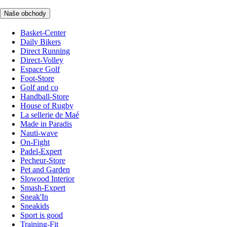
Naše obchody
Basket-Center
Daily Bikers
Direct Running
Direct-Volley
Espace Golf
Foot-Store
Golf and co
Handball-Store
House of Rugby
La sellerie de Maé
Made in Paradis
Nauti-wave
On-Fight
Padel-Expert
Pecheur-Store
Pet and Garden
Slowood Interior
Smash-Expert
Sneak'In
Sneakids
Sport is good
Training-Fit