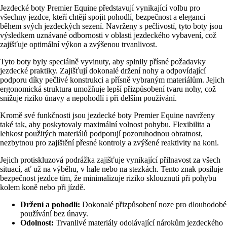
Jezdecké boty Premier Equine představují vynikající volbu pro
všechny jezdce, kteří chtějí spojit pohodlí, bezpečnost a eleganci
během svých jezdeckých sezení. Navrženy s pečlivostí, tyto boty jsou
výsledkem uznávané odbornosti v oblasti jezdeckého vybavení, což
zajišťuje optimální výkon a zvýšenou trvanlivost.
Tyto boty byly speciálně vyvinuty, aby splnily přísné požadavky
jezdecké praktiky. Zajišťují dokonalé držení nohy a odpovídající
podporu díky pečlivé konstrukci a přísně vybraným materiálům. Jejich
ergonomická struktura umožňuje lepší přizpůsobení tvaru nohy, což
snižuje riziko únavy a nepohodlí i při delším používání.
Kromě své funkčnosti jsou jezdecké boty Premier Equine navrženy
také tak, aby poskytovaly maximální volnost pohybu. Flexibilita a
lehkost použitých materiálů podporují pozoruhodnou obratnost,
nezbytnou pro zajištění přesné kontroly a zvýšené reaktivity na koni.
Jejich protiskluzová podrážka zajišťuje vynikající přilnavost za všech
situací, ať už na výběhu, v hale nebo na stezkách. Tento znak posiluje
bezpečnost jezdce tím, že minimalizuje riziko sklouznutí při pohybu
kolem koně nebo při jízdě.
Držení a pohodlí:
Dokonalé přizpůsobení noze pro dlouhodobé
používání bez únavy.
Odolnost:
Trvanlivé materiály odolávající nárokům jezdeckého