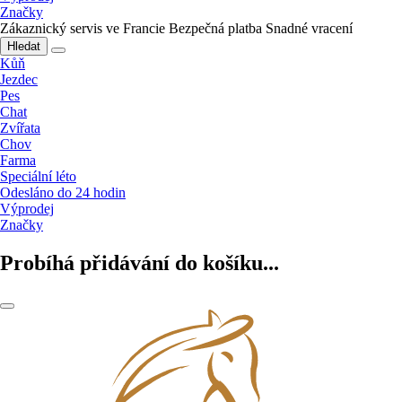
Značky
Zákaznický servis ve Francie
Bezpečná platba
Snadné vracení
Hledat
Kůň
Jezdec
Pes
Chat
Zvířata
Chov
Farma
Speciální léto
Odesláno do 24 hodin
Výprodej
Značky
Probíhá přidávání do košíku...