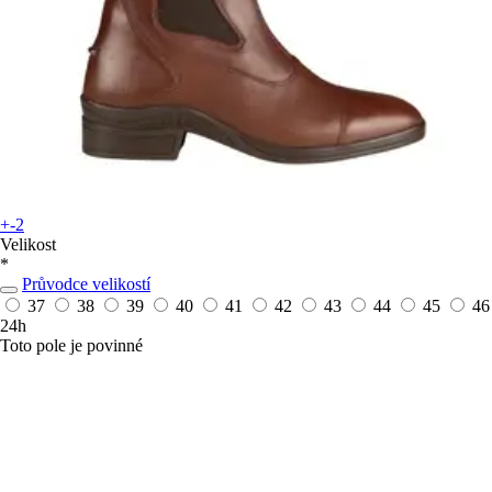
+-2
Velikost
*
Průvodce velikostí
37
38
39
40
41
42
43
44
45
46
24h
Toto pole je povinné