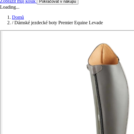
Zobrazit můj košík
Pokračovat v nákupu
Loading...
Domů
/
Dámské jezdecké boty Premier Equine Levade