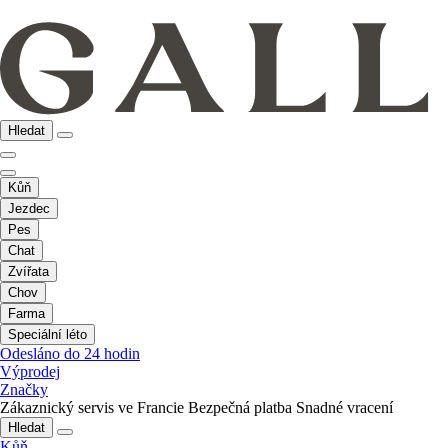
Hledat
Kůň
Jezdec
Pes
Chat
Zvířata
Chov
Farma
Speciální léto
Odesláno do 24 hodin
Výprodej
Značky
Zákaznický servis ve Francie
Bezpečná platba
Snadné vracení
Hledat
Kůň