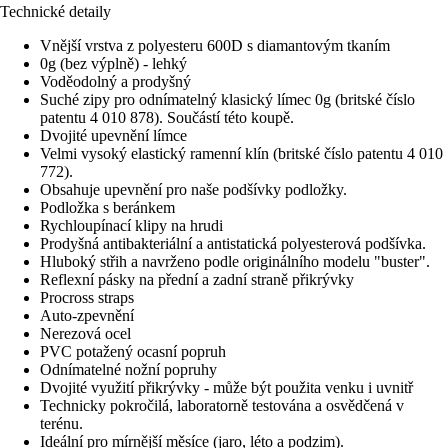
Technické detaily
Vnější vrstva z polyesteru 600D s diamantovým tkaním
0g (bez výplně) - lehký
Voděodolný a prodyšný
Suché zipy pro odnímatelný klasický límec 0g (britské číslo
patentu 4 010 878). Součástí této koupě.
Dvojité upevnění límce
Velmi vysoký elastický ramenní klín (britské číslo patentu 4 010
772).
Obsahuje upevnění pro naše podšívky podložky.
Podložka s beránkem
Rychloupínací klipy na hrudi
Prodyšná antibakteriální a antistatická polyesterová podšívka.
Hluboký střih a navrženo podle originálního modelu "buster".
Reflexní pásky na přední a zadní straně přikrývky
Procross straps
Auto-zpevnění
Nerezová ocel
PVC potažený ocasní popruh
Odnímatelné nožní popruhy
Dvojité využití přikrývky - může být použita venku i uvnitř
Technicky pokročilá, laboratorně testována a osvědčená v
terénu.
Ideální pro mírnější měsíce (jaro, léto a podzim).