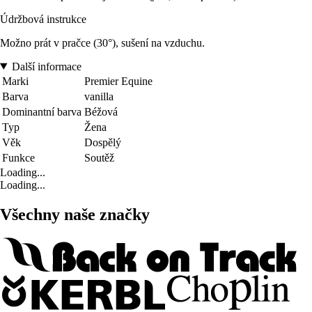
Údržbová instrukce
Možno prát v pračce (30°), sušení na vzduchu.
Další informace
Marki
Premier Equine
Barva
vanilla
Dominantní barva
Béžová
Typ
Žena
Věk
Dospělý
Funkce
Soutěž
Loading...
Loading...
Všechny naše značky