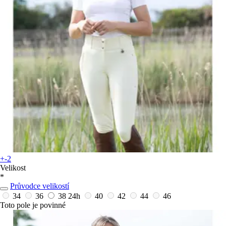
+-2
Velikost
*
Průvodce velikostí
34
36
38
24h
40
42
44
46
Toto pole je povinné