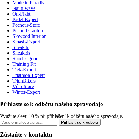
Made in Paradis
Nauti-wave
On-Fight
Padel-Expert
Pecheur-Store
Pet and Garden
Slowood Interior
Smash-Expert
Sneak'In
Sneakids
Sport is good
Training-Fit
Trek-Expert
Triathlon-Expert
TripnBikers
Vélo-Store
Winter-Expert
Přihlaste se k odběru našeho zpravodaje
Využijte slevu 10 % při přihlášení k odběru našeho zpravodaje.
Přihlásit se k odběru
Zůstaňte v kontaktu