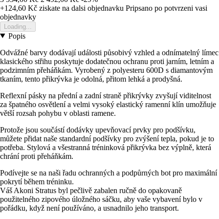
+124,60 Kč
ziskate na dalsi objednavku
Pripsano po potvrzeni vasi
objednavky
Loading...
Popis
Odvážné barvy dodávají události působivý vzhled a odnímatelný límec
klasického střihu poskytuje dodatečnou ochranu proti jarním, letním a
podzimním přeháňkám. Vyrobený z polyesteru 600D s diamantovým
tkaním, tento přikrývka je odolná, přitom lehká a prodyšná.
Reflexní pásky na přední a zadní straně přikrývky zvyšují viditelnost
za špatného osvětlení a velmi vysoký elastický ramenní klín umožňuje
větší rozsah pohybu v oblasti ramene.
Protože jsou součástí dodávky upevňovací prvky pro podšívku,
můžete přidat naše standardní podšívky pro zvýšení tepla, pokud je to
potřeba. Stylová a všestranná tréninková přikrývka bez výplně, která
chrání proti přeháňkám.
Podívejte se na naši řadu ochranných a podpůrných bot pro maximální
pokrytí během tréninku.
Váš Akoni Stratus byl pečlivě zabalen ručně do opakovaně
použitelného zipového úložného sáčku, aby vaše vybavení bylo v
pořádku, když není používáno, a usnadnilo jeho transport.