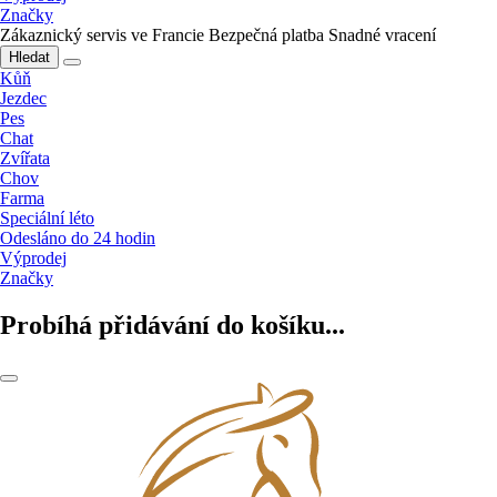
Značky
Zákaznický servis ve Francie
Bezpečná platba
Snadné vracení
Hledat
Kůň
Jezdec
Pes
Chat
Zvířata
Chov
Farma
Speciální léto
Odesláno do 24 hodin
Výprodej
Značky
Probíhá přidávání do košíku...