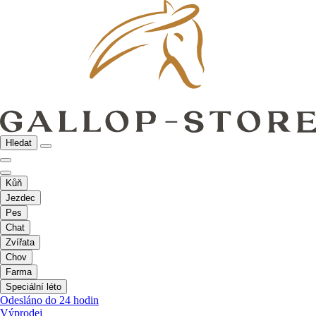
Hledat
Kůň
Jezdec
Pes
Chat
Zvířata
Chov
Farma
Speciální léto
Odesláno do 24 hodin
Výprodej