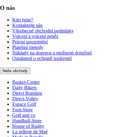
O nás
Kdo jsme?
Kontaktujte nás
Všeobecné obchodní podmínky
Vrácení a vrácení peněz
Právní upozornění
Platební metody
Náklady na dopravu a možnosti doručení
Oznámení o ochraně soukromí
Naše obchody
Basket-Center
Daily Bikers
Direct Running
Direct-Volley
Espace Golf
Foot-Store
Golf and co
Handball-Store
House of Rugby
La sellerie de Maé