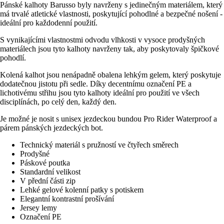
Pánské kalhoty Barusso byly navrženy s jedinečným materiálem, který
má trvalé atletické vlastnosti, poskytující pohodlné a bezpečné nošení -
ideální pro každodenní použití.
S vynikajícími vlastnostmi odvodu vlhkosti v vysoce prodyšných
materiálech jsou tyto kalhoty navrženy tak, aby poskytovaly špičkové
pohodlí.
Kolená kalhot jsou nenápadně obalena lehkým gelem, který poskytuje
dodatečnou jistotu při sedle. Díky decentnímu označení PE a
lichotivému střihu jsou tyto kalhoty ideální pro použití ve všech
disciplínách, po celý den, každý den.
Je možné je nosit s unisex jezdeckou bundou Pro Rider Waterproof a
párem pánských jezdeckých bot.
Technický materiál s pružností ve čtyřech směrech
Prodyšné
Páskové poutka
Standardní velikost
V přední části zip
Lehké gelové kolenní patky s potiskem
Elegantní kontrastní prošívání
Jersey lemy
Označení PE