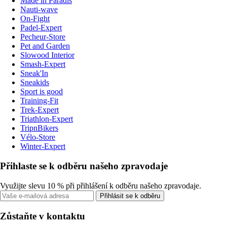
Made in Paradis
Nauti-wave
On-Fight
Padel-Expert
Pecheur-Store
Pet and Garden
Slowood Interior
Smash-Expert
Sneak'In
Sneakids
Sport is good
Training-Fit
Trek-Expert
Triathlon-Expert
TripnBikers
Vélo-Store
Winter-Expert
Přihlaste se k odběru našeho zpravodaje
Využijte slevu 10 % při přihlášení k odběru našeho zpravodaje.
Přihlásit se k odběru
Zůstaňte v kontaktu