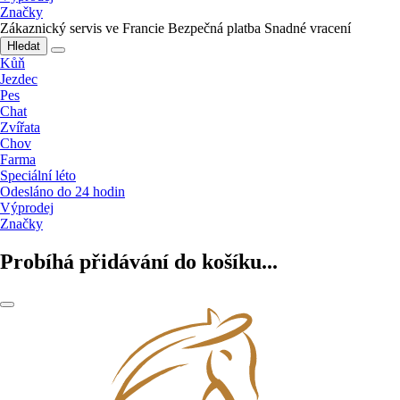
Značky
Zákaznický servis ve Francie
Bezpečná platba
Snadné vracení
Hledat
Kůň
Jezdec
Pes
Chat
Zvířata
Chov
Farma
Speciální léto
Odesláno do 24 hodin
Výprodej
Značky
Probíhá přidávání do košíku...