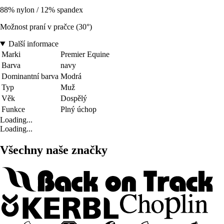
88% nylon / 12% spandex
Možnost praní v pračce (30°)
Další informace
Marki
Premier Equine
Barva
navy
Dominantní barva
Modrá
Typ
Muž
Věk
Dospělý
Funkce
Plný úchop
Loading...
Loading...
Všechny naše značky