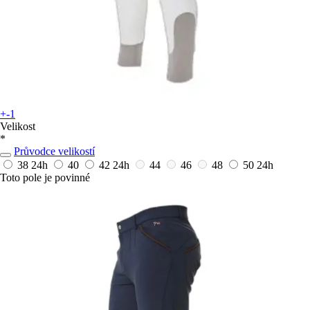
+-1
Velikost
*
Průvodce velikostí
38
24h
40
42
24h
44
46
48
50
24h
Toto pole je povinné