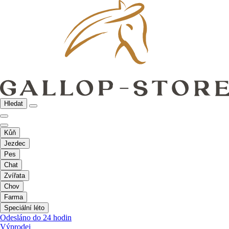
Hledat
Kůň
Jezdec
Pes
Chat
Zvířata
Chov
Farma
Speciální léto
Odesláno do 24 hodin
Výprodej