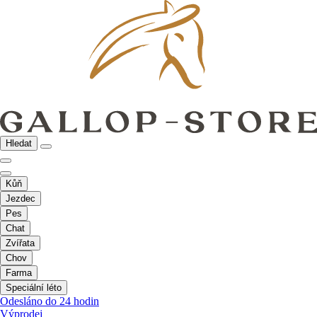
Hledat
Kůň
Jezdec
Pes
Chat
Zvířata
Chov
Farma
Speciální léto
Odesláno do 24 hodin
Výprodej