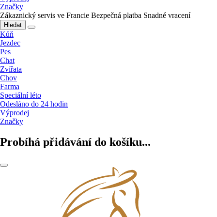
Značky
Zákaznický servis ve Francie
Bezpečná platba
Snadné vracení
Hledat
Kůň
Jezdec
Pes
Chat
Zvířata
Chov
Farma
Speciální léto
Odesláno do 24 hodin
Výprodej
Značky
Probíhá přidávání do košíku...