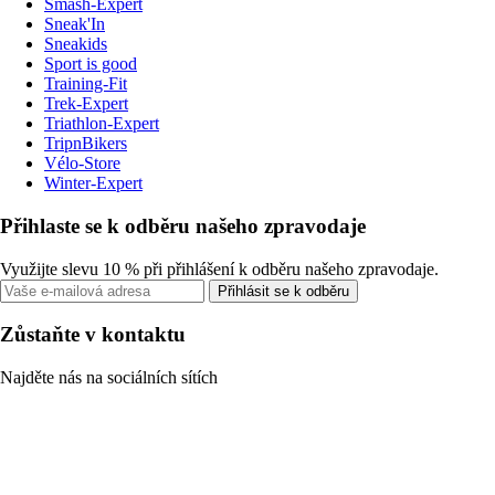
Smash-Expert
Sneak'In
Sneakids
Sport is good
Training-Fit
Trek-Expert
Triathlon-Expert
TripnBikers
Vélo-Store
Winter-Expert
Přihlaste se k odběru našeho zpravodaje
Využijte slevu 10 % při přihlášení k odběru našeho zpravodaje.
Přihlásit se k odběru
Zůstaňte v kontaktu
Najděte nás na sociálních sítích