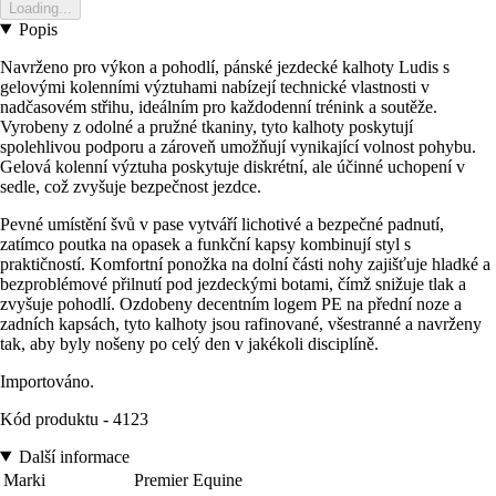
Loading...
Popis
Navrženo pro výkon a pohodlí, pánské jezdecké kalhoty Ludis s
gelovými kolenními výztuhami nabízejí technické vlastnosti v
nadčasovém střihu, ideálním pro každodenní trénink a soutěže.
Vyrobeny z odolné a pružné tkaniny, tyto kalhoty poskytují
spolehlivou podporu a zároveň umožňují vynikající volnost pohybu.
Gelová kolenní výztuha poskytuje diskrétní, ale účinné uchopení v
sedle, což zvyšuje bezpečnost jezdce.
Pevné umístění švů v pase vytváří lichotivé a bezpečné padnutí,
zatímco poutka na opasek a funkční kapsy kombinují styl s
praktičností. Komfortní ponožka na dolní části nohy zajišťuje hladké a
bezproblémové přilnutí pod jezdeckými botami, čímž snižuje tlak a
zvyšuje pohodlí. Ozdobeny decentním logem PE na přední noze a
zadních kapsách, tyto kalhoty jsou rafinované, všestranné a navrženy
tak, aby byly nošeny po celý den v jakékoli disciplíně.
Importováno.
Kód produktu - 4123
Další informace
Marki
Premier Equine