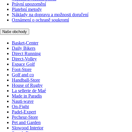
Právní upozornění
Platební metody
Náklady na dopravu a možnosti doručení
Oznámení o ochraně soukromí
Naše obchody
Basket-Center
Daily Bikers
Direct Running
Direct-Volley
Espace Golf
Foot-Store
Golf and co
Handball-Store
House of Rugby
La sellerie de Maé
Made in Paradis
Nauti-wave
On-Fight
Padel-Expert
Pecheur-Store
Pet and Garden
Slowood Interior