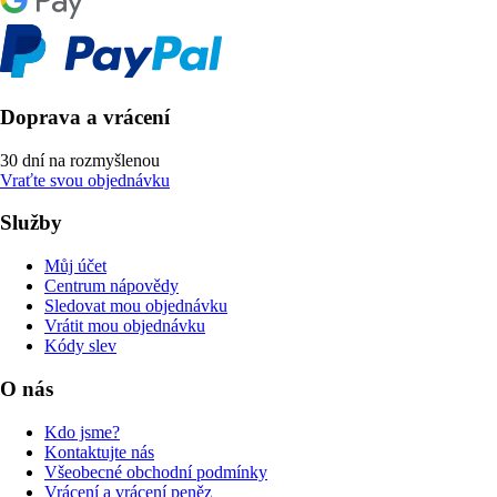
Doprava a vrácení
30 dní na rozmyšlenou
Vraťte svou objednávku
Služby
Můj účet
Centrum nápovědy
Sledovat mou objednávku
Vrátit mou objednávku
Kódy slev
O nás
Kdo jsme?
Kontaktujte nás
Všeobecné obchodní podmínky
Vrácení a vrácení peněz