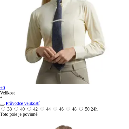
+0
Velikost
*
Průvodce velikostí
38
40
42
44
46
48
50
24h
Toto pole je povinné