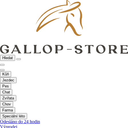
Hledat
Kůň
Jezdec
Pes
Chat
Zvířata
Chov
Farma
Speciální léto
Odesláno do 24 hodin
Výprodej