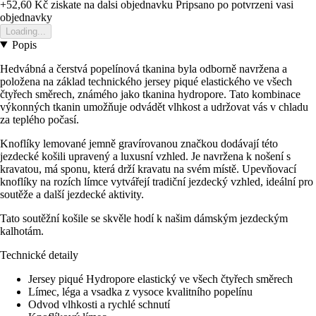
+52,60 Kč
ziskate na dalsi objednavku
Pripsano po potvrzeni vasi
objednavky
Loading...
Popis
Hedvábná a čerstvá popelínová tkanina byla odborně navržena a
položena na základ technického jersey piqué elastického ve všech
čtyřech směrech, známého jako tkanina hydropore. Tato kombinace
výkonných tkanin umožňuje odvádět vlhkost a udržovat vás v chladu
za teplého počasí.
Knoflíky lemované jemně gravírovanou značkou dodávají této
jezdecké košili upravený a luxusní vzhled. Je navržena k nošení s
kravatou, má sponu, která drží kravatu na svém místě. Upevňovací
knoflíky na rozích límce vytvářejí tradiční jezdecký vzhled, ideální pro
soutěže a další jezdecké aktivity.
Tato soutěžní košile se skvěle hodí k našim dámským jezdeckým
kalhotám.
Technické detaily
Jersey piqué Hydropore elastický ve všech čtyřech směrech
Límec, léga a vsadka z vysoce kvalitního popelínu
Odvod vlhkosti a rychlé schnutí