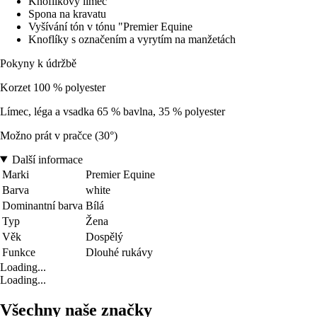
Knoflíkový límec
Spona na kravatu
Vyšívání tón v tónu "Premier Equine
Knoflíky s označením a vyrytím na manžetách
Pokyny k údržbě
Korzet 100 % polyester
Límec, léga a vsadka 65 % bavlna, 35 % polyester
Možno prát v pračce (30°)
Další informace
Marki
Premier Equine
Barva
white
Dominantní barva
Bílá
Typ
Žena
Věk
Dospělý
Funkce
Dlouhé rukávy
Loading...
Loading...
Všechny naše značky