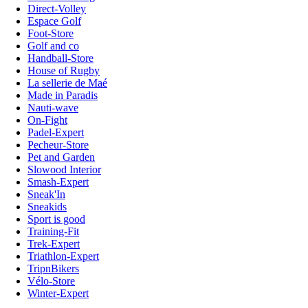
Direct-Volley
Espace Golf
Foot-Store
Golf and co
Handball-Store
House of Rugby
La sellerie de Maé
Made in Paradis
Nauti-wave
On-Fight
Padel-Expert
Pecheur-Store
Pet and Garden
Slowood Interior
Smash-Expert
Sneak'In
Sneakids
Sport is good
Training-Fit
Trek-Expert
Triathlon-Expert
TripnBikers
Vélo-Store
Winter-Expert