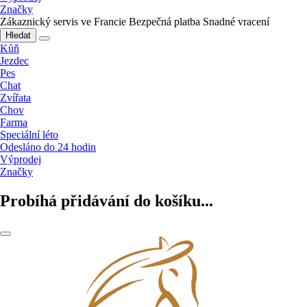
Značky
Zákaznický servis ve Francie
Bezpečná platba
Snadné vracení
Hledat
Kůň
Jezdec
Pes
Chat
Zvířata
Chov
Farma
Speciální léto
Odesláno do 24 hodin
Výprodej
Značky
Probíhá přidávání do košíku...