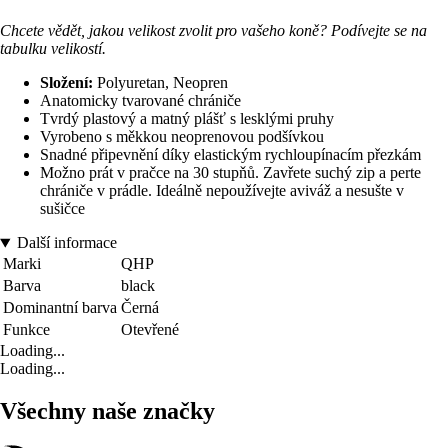
Chcete vědět, jakou velikost zvolit pro vašeho koně? Podívejte se na
tabulku velikostí.
Složení:
Polyuretan, Neopren
Anatomicky tvarované chrániče
Tvrdý plastový a matný plášť s lesklými pruhy
Vyrobeno s měkkou neoprenovou podšívkou
Snadné připevnění díky elastickým rychloupínacím přezkám
Možno prát v pračce na 30 stupňů. Zavřete suchý zip a perte
chrániče v prádle. Ideálně nepoužívejte aviváž a nesušte v
sušičce
Další informace
Marki
QHP
Barva
black
Dominantní barva
Černá
Funkce
Otevřené
Loading...
Loading...
Všechny naše značky