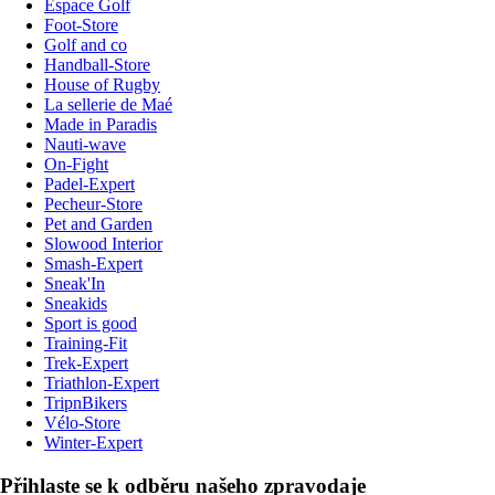
Espace Golf
Foot-Store
Golf and co
Handball-Store
House of Rugby
La sellerie de Maé
Made in Paradis
Nauti-wave
On-Fight
Padel-Expert
Pecheur-Store
Pet and Garden
Slowood Interior
Smash-Expert
Sneak'In
Sneakids
Sport is good
Training-Fit
Trek-Expert
Triathlon-Expert
TripnBikers
Vélo-Store
Winter-Expert
Přihlaste se k odběru našeho zpravodaje