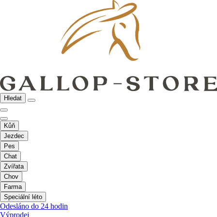
Hledat
Kůň
Jezdec
Pes
Chat
Zvířata
Chov
Farma
Speciální léto
Odesláno do 24 hodin
Výprodej