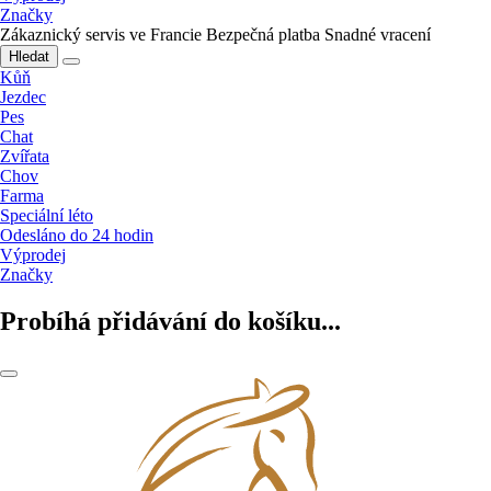
Značky
Zákaznický servis ve Francie
Bezpečná platba
Snadné vracení
Hledat
Kůň
Jezdec
Pes
Chat
Zvířata
Chov
Farma
Speciální léto
Odesláno do 24 hodin
Výprodej
Značky
Probíhá přidávání do košíku...