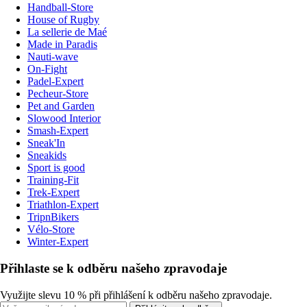
Handball-Store
House of Rugby
La sellerie de Maé
Made in Paradis
Nauti-wave
On-Fight
Padel-Expert
Pecheur-Store
Pet and Garden
Slowood Interior
Smash-Expert
Sneak'In
Sneakids
Sport is good
Training-Fit
Trek-Expert
Triathlon-Expert
TripnBikers
Vélo-Store
Winter-Expert
Přihlaste se k odběru našeho zpravodaje
Využijte slevu 10 % při přihlášení k odběru našeho zpravodaje.