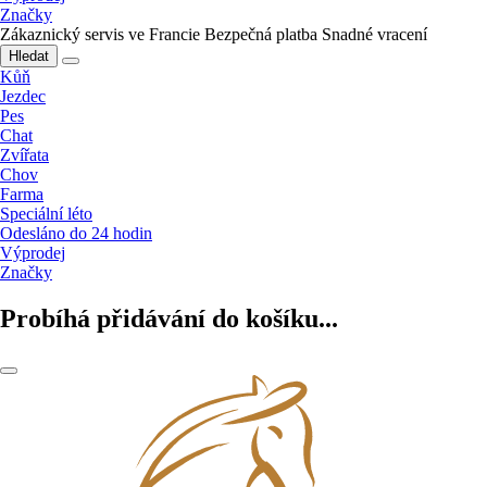
Značky
Zákaznický servis ve Francie
Bezpečná platba
Snadné vracení
Hledat
Kůň
Jezdec
Pes
Chat
Zvířata
Chov
Farma
Speciální léto
Odesláno do 24 hodin
Výprodej
Značky
Probíhá přidávání do košíku...