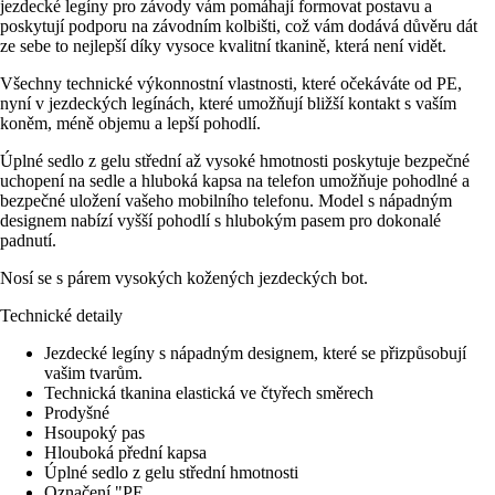
jezdecké legíny pro závody vám pomáhají formovat postavu a
poskytují podporu na závodním kolbišti, což vám dodává důvěru dát
ze sebe to nejlepší díky vysoce kvalitní tkanině, která není vidět.
Všechny technické výkonnostní vlastnosti, které očekáváte od PE,
nyní v jezdeckých legínách, které umožňují bližší kontakt s vaším
koněm, méně objemu a lepší pohodlí.
Úplné sedlo z gelu střední až vysoké hmotnosti poskytuje bezpečné
uchopení na sedle a hluboká kapsa na telefon umožňuje pohodlné a
bezpečné uložení vašeho mobilního telefonu. Model s nápadným
designem nabízí vyšší pohodlí s hlubokým pasem pro dokonalé
padnutí.
Nosí se s párem vysokých kožených jezdeckých bot.
Technické detaily
Jezdecké legíny s nápadným designem, které se přizpůsobují
vašim tvarům.
Technická tkanina elastická ve čtyřech směrech
Prodyšné
Hsoupoký pas
Hlouboká přední kapsa
Úplné sedlo z gelu střední hmotnosti
Označení "PE