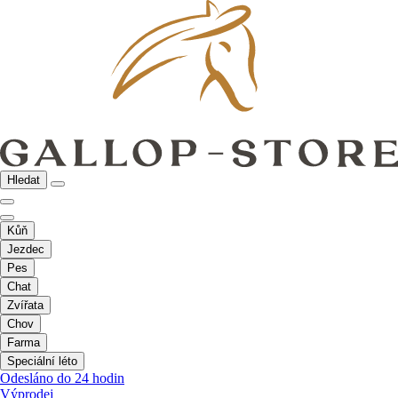
Hledat
Kůň
Jezdec
Pes
Chat
Zvířata
Chov
Farma
Speciální léto
Odesláno do 24 hodin
Výprodej