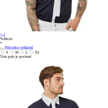
+-2
Velikost
*
Průvodce velikostí
S
M
L
XL
Toto pole je povinné