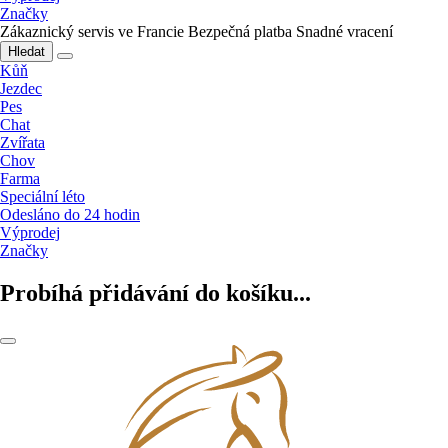
Značky
Zákaznický servis ve Francie
Bezpečná platba
Snadné vracení
Hledat
Kůň
Jezdec
Pes
Chat
Zvířata
Chov
Farma
Speciální léto
Odesláno do 24 hodin
Výprodej
Značky
Probíhá přidávání do košíku...