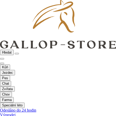
Hledat
Kůň
Jezdec
Pes
Chat
Zvířata
Chov
Farma
Speciální léto
Odesláno do 24 hodin
Výprodej