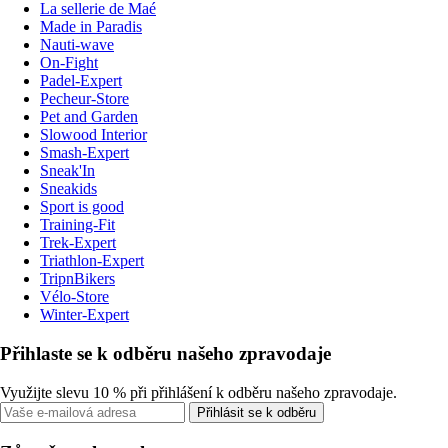
La sellerie de Maé
Made in Paradis
Nauti-wave
On-Fight
Padel-Expert
Pecheur-Store
Pet and Garden
Slowood Interior
Smash-Expert
Sneak'In
Sneakids
Sport is good
Training-Fit
Trek-Expert
Triathlon-Expert
TripnBikers
Vélo-Store
Winter-Expert
Přihlaste se k odběru našeho zpravodaje
Využijte slevu 10 % při přihlášení k odběru našeho zpravodaje.
Přihlásit se k odběru