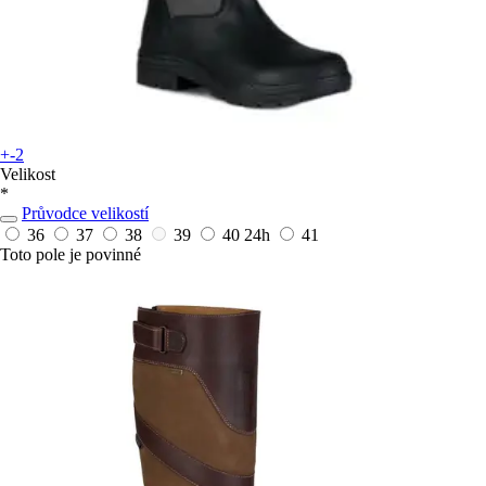
+-2
Velikost
*
Průvodce velikostí
36
37
38
39
40
24h
41
Toto pole je povinné