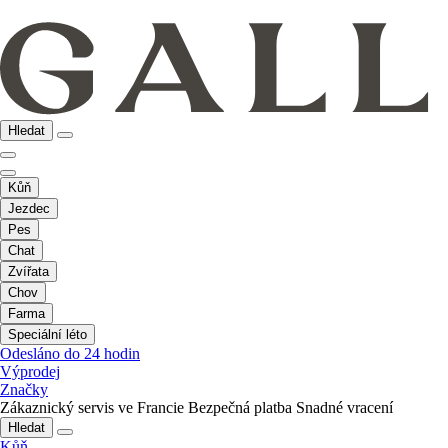
Hledat
Kůň
Jezdec
Pes
Chat
Zvířata
Chov
Farma
Speciální léto
Odesláno do 24 hodin
Výprodej
Značky
Zákaznický servis ve Francie
Bezpečná platba
Snadné vracení
Hledat
Kůň