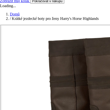
Zobrazit můj košík
Pokračovat v nákupu
Loading...
Domů
/
Krátké jezdecké boty pro ženy Harry's Horse Highlands