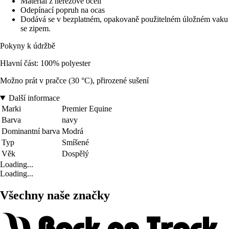
Materiál z nerezové oceli
Odepínací popruh na ocas
Dodává se v bezplatném, opakovaně použitelném úložném vaku
se zipem.
Pokyny k údržbě
Hlavní část: 100% polyester
Možno prát v pračce (30 °C), přirozené sušení
Další informace
Marki
Premier Equine
Barva
navy
Dominantní barva
Modrá
Typ
Smíšené
Věk
Dospělý
Loading...
Loading...
Všechny naše značky