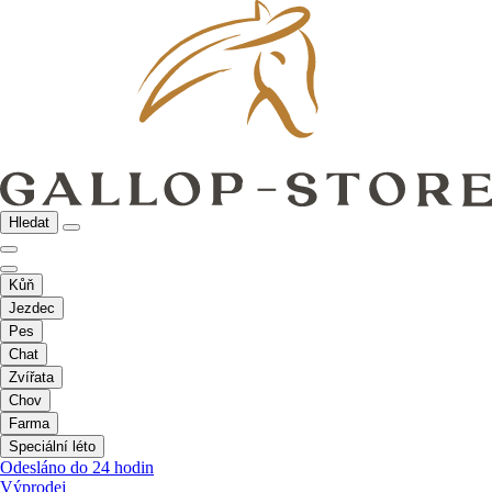
Hledat
Kůň
Jezdec
Pes
Chat
Zvířata
Chov
Farma
Speciální léto
Odesláno do 24 hodin
Výprodej