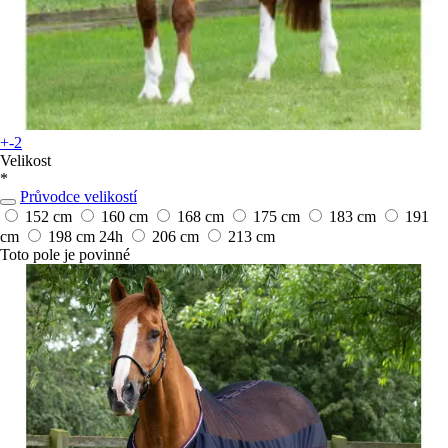
+-2
Velikost
*
Průvodce velikostí
152 cm
160 cm
168 cm
175 cm
183 cm
191
cm
198 cm
24h
206 cm
213 cm
Toto pole je povinné