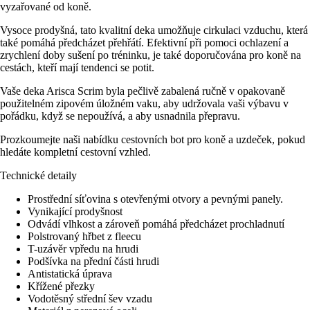
vyzařované od koně.
Vysoce prodyšná, tato kvalitní deka umožňuje cirkulaci vzduchu, která
také pomáhá předcházet přehřátí. Efektivní při pomoci ochlazení a
zrychlení doby sušení po tréninku, je také doporučována pro koně na
cestách, kteří mají tendenci se potit.
Vaše deka Arisca Scrim byla pečlivě zabalená ručně v opakovaně
použitelném zipovém úložném vaku, aby udržovala vaši výbavu v
pořádku, když se nepoužívá, a aby usnadnila přepravu.
Prozkoumejte naši nabídku cestovních bot pro koně a uzdeček, pokud
hledáte kompletní cestovní vzhled.
Technické detaily
Prostřední síťovina s otevřenými otvory a pevnými panely.
Vynikající prodyšnost
Odvádí vlhkost a zároveň pomáhá předcházet prochladnutí
Polstrovaný hřbet z fleecu
T-uzávěr vpředu na hrudi
Podšívka na přední části hrudi
Antistatická úprava
Křížené přezky
Vodotěsný střední šev vzadu