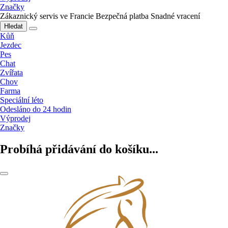
Značky
Zákaznický servis ve Francie
Bezpečná platba
Snadné vracení
Hledat
Kůň
Jezdec
Pes
Chat
Zvířata
Chov
Farma
Speciální léto
Odesláno do 24 hodin
Výprodej
Značky
Probíhá přidávání do košíku...