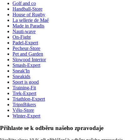
Golf and co
Handball-Store
House of Rugby
La sellerie de Maé
Made in Paradis
Nauti-wave
On-Fight
Padel-Expert
Pecheur-Store
Pet and Garden
Slowood Interior
Smash-Expert
Sneak'In
Sneakids
Sport is good
Training-Fit
Trek-Expert
Triathlon-Expert
TripnBikers
Vélo-Store
Winter-Expert
Přihlaste se k odběru našeho zpravodaje