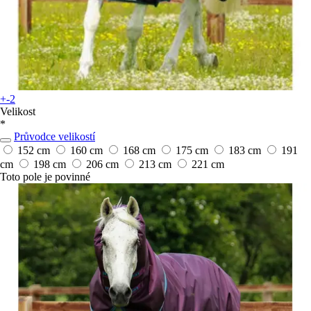
+-2
Velikost
*
Průvodce velikostí
152 cm
160 cm
168 cm
175 cm
183 cm
191
cm
198 cm
206 cm
213 cm
221 cm
Toto pole je povinné