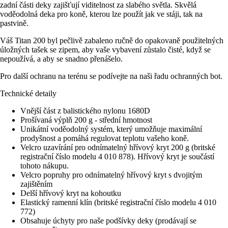
zadní části deky zajišťují viditelnost za slabého světla. Skvělá
voděodolná deka pro koně, kterou lze použít jak ve stáji, tak na
pastvině.
Váš Titan 200 byl pečlivě zabaleno ručně do opakovaně použitelných
úložných tašek se zipem, aby vaše vybavení zůstalo čisté, když se
nepoužívá, a aby se snadno přenášelo.
Pro další ochranu na terénu se podívejte na naši řadu ochranných bot.
Technické detaily
Vnější část z balistického nylonu 1680D
Prošívaná výplň 200 g - střední hmotnost
Unikátní voděodolný systém, který umožňuje maximální
prodyšnost a pomáhá regulovat teplotu vašeho koně.
Velcro uzavírání pro odnímatelný hřívový kryt 200 g (britské
registrační číslo modelu 4 010 878). Hřívový kryt je součástí
tohoto nákupu.
Velcro popruhy pro odnímatelný hřívový kryt s dvojitým
zajištěním
Delší hřívový kryt na kohoutku
Elastický ramenní klín (britské registrační číslo modelu 4 010
772)
Obsahuje úchyty pro naše podšívky deky (prodávají se