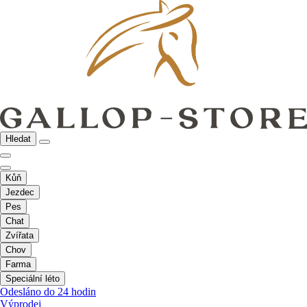
Hledat
Kůň
Jezdec
Pes
Chat
Zvířata
Chov
Farma
Speciální léto
Odesláno do 24 hodin
Výprodej