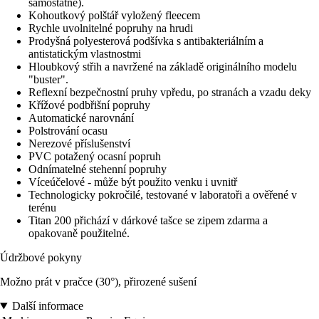
samostatně).
Kohoutkový polštář vyložený fleecem
Rychle uvolnitelné popruhy na hrudi
Prodyšná polyesterová podšívka s antibakteriálním a
antistatickým vlastnostmi
Hloubkový střih a navržené na základě originálního modelu
"buster".
Reflexní bezpečnostní pruhy vpředu, po stranách a vzadu deky
Křížové podbřišní popruhy
Automatické narovnání
Polstrování ocasu
Nerezové příslušenství
PVC potažený ocasní popruh
Odnímatelné stehenní popruhy
Víceúčelové - může být použito venku i uvnitř
Technologicky pokročilé, testované v laboratoři a ověřené v
terénu
Titan 200 přichází v dárkové tašce se zipem zdarma a
opakovaně použitelné.
Údržbové pokyny
Možno prát v pračce (30°), přirozené sušení
Další informace