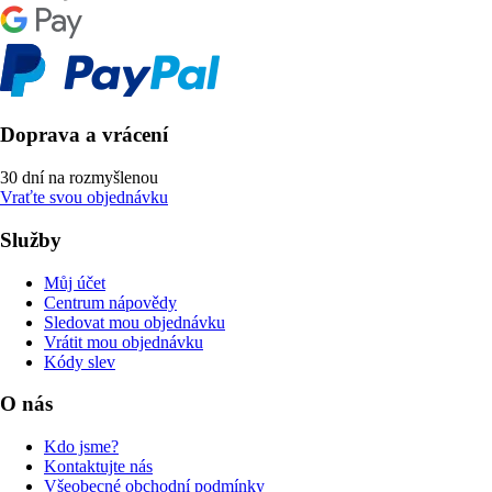
Doprava a vrácení
30 dní na rozmyšlenou
Vraťte svou objednávku
Služby
Můj účet
Centrum nápovědy
Sledovat mou objednávku
Vrátit mou objednávku
Kódy slev
O nás
Kdo jsme?
Kontaktujte nás
Všeobecné obchodní podmínky