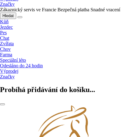
Značky
Zákaznický servis ve Francie
Bezpečná platba
Snadné vracení
Hledat
Kůň
Jezdec
Pes
Chat
Zvířata
Chov
Farma
Speciální léto
Odesláno do 24 hodin
Výprodej
Značky
Probíhá přidávání do košíku...