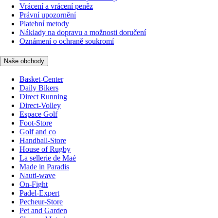
Vrácení a vrácení peněz
Právní upozornění
Platební metody
Náklady na dopravu a možnosti doručení
Oznámení o ochraně soukromí
Naše obchody
Basket-Center
Daily Bikers
Direct Running
Direct-Volley
Espace Golf
Foot-Store
Golf and co
Handball-Store
House of Rugby
La sellerie de Maé
Made in Paradis
Nauti-wave
On-Fight
Padel-Expert
Pecheur-Store
Pet and Garden