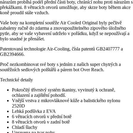
nárazům probíhá podél přední části boty, chránící nohu proti nárazům s
překážkami. 8 větracích otvorů umožňuje, aby skrze boty během akce
koně proudil stále vzduch.
Vaše boty na kompletní soutěže Air Cooled Original byly pečlivě
zabaleny ručně do zdarma a znovupoužitelného zipového úložného
pytle, aby se vaše vybavení udrželo v pořádku, když se nepoužívají a
bylo snadné je přenášet.
Patentovaná technologie Air-Cooling, čísla patentů GB2407777 a
GB2394666.
Proč nezkombinovat své boty s jedním z našich super chytrých a
soutěžních sedlových polštářů a párem bot Over Reach.
Technické detaily
Pokročilý třívrstvý systém tkaniny, vyvinutý k ochraně,
ochlazení a zajištění pohodlí.
Vnější vrstva z mikrovláknové kůže a balistického nylonu
2520D
Lehká podšívka z EVA
6 větracích otvorů v přední botě
8 větracích otvorů v zadní botě
Chladí šlachy
Upravena na tvar nohy