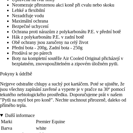
Neomezuje přirozenou akci koně při cvalu nebo skoku
Lehké a flexibilní
Nezadržuje vodu
Maximální ochrana
Bezpečné uchycení
Ochrana proti nárazům z polykarbonátu P.E. v přední botě
Hák z polykarbonátu P.E. v zadní botě
Obě ochrany jsou zaručeny na celý život
Přední bota - 200g, Zadní bota - 250g
Prodává se po párech
Boty na kompletní soutěže Air Cooled Original přicházejí v
bezplatném, znovupoužitelném a zipovém úložném pytli.
Pokyny k údržbě
Nejprve odstraňte chlupy a suchý pot kartáčem. Poté se ujistěte, že
jsou všechny zapínání zavřené a vyperte je v pračce na 30º pomocí
tekutého nebiologického prostředku. Doporučujeme prát v našem
"Pytli na mytí bot pro koně". Nechte uschnout přirozeně, daleko od
přímého tepla.
Další informace
Marki
Premier Equine
Barva
white