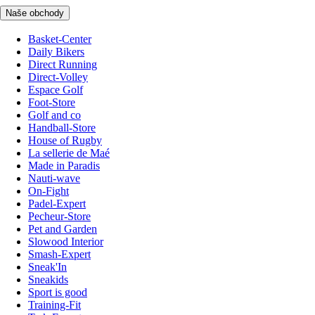
Naše obchody
Basket-Center
Daily Bikers
Direct Running
Direct-Volley
Espace Golf
Foot-Store
Golf and co
Handball-Store
House of Rugby
La sellerie de Maé
Made in Paradis
Nauti-wave
On-Fight
Padel-Expert
Pecheur-Store
Pet and Garden
Slowood Interior
Smash-Expert
Sneak'In
Sneakids
Sport is good
Training-Fit