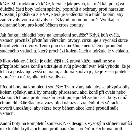
kůže. Mikrovláknová kůže, která je jak pevná, tak měkká, pokrývá
důležité části boty kolem spěnky, popruhů a ochrany proti nárazům.
Obsahují podšívku z EVA, která je voděodolná a brání botám, aby
zadržovaly vodu a stávaly se těžkými pro nohu koně. Vynikající
ochranné boty pro koně během cross country.
Jak fungují chladící boty na kompletní soutěže? Když kůň cválá,
vzduch prochází předními větracími otvory, cirkuluje a vychází skrze
boční větrací otvory. Tento proces umožňuje neustálému proudění
studeného vzduchu, který prochází kolem šlach a udržuje je v chladu.
Mikrovláknová kůže je odolnější než pravá kůže, natáhne se a
přizpůsobí noze koně a udržuje si svůj původní tvar. Má výhodu, že je
lehčí a poskytuje vyšší ochranu, a dobrá zpráva je, že je zcela pratelná
v pračce a má vynikající trvanlivost.
Přední boty na kompletní soutěže: Tvarovány tak, aby se přizpůsobily
kolem spěnky, aniž by omezily přirozenou akci koně při cvalu nebo
skoku. Ochrana proti nárazům sestupuje podél zadní části boty, čímž
chrání důležité šlachy a vazy před nárazy a zraněními. 6 větracích
otvorů umožňuje, aby skrze boty během akce koně proudil stále
vzduch.
Zadní boty na kompletní soutěže: Náš design s vysokým střihem nabízí
maximální krytí a ochranu proti nárazům a oděrům. Ochrana proti