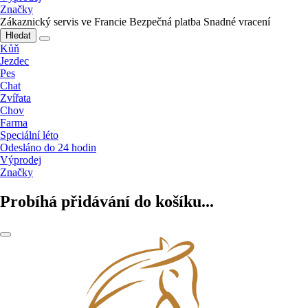
Značky
Zákaznický servis ve Francie
Bezpečná platba
Snadné vracení
Hledat
Kůň
Jezdec
Pes
Chat
Zvířata
Chov
Farma
Speciální léto
Odesláno do 24 hodin
Výprodej
Značky
Probíhá přidávání do košíku...