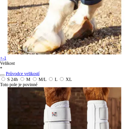
+-1
Velikost
*
Průvodce velikostí
S
24h
M
M/L
L
XL
Toto pole je povinné