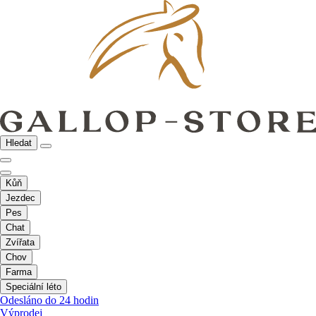
Hledat
Kůň
Jezdec
Pes
Chat
Zvířata
Chov
Farma
Speciální léto
Odesláno do 24 hodin
Výprodej