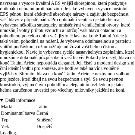
navržena s vysoce kvalitní ABS vnější skořepinou, která poskytuje
optimální ochranu proti nárazům. Je také vybavena vysoce hustotní
EPS pěnou, která efektivně absorbuje nárazy a zajišťuje bezpečnost
vaší hlavy v případě pádu. Pro optimální ventilaci je tato helma
vybavena několika strategicky umístěnými ventilačními otvory, které
umožňují volný průtok vzduchu a udržují vaši hlavu chladnou a
pohodlnou po celou dobu vaší jízdy. Hlava na koně Tattini Ariete je
také velmi pohodlná na nošení. Je vybavena odnímatelnou a pratelou
vnitřní podšívkou, což umožňuje udržovat vaši helmu čistou a
hygienickou. Navíc je vybavena rychle nastavitelným zapínáním, které
umožňuje dokonalé přizpůsobení vaší hlavě. Pokud jde o styl, hlava na
koně Tattini Ariete nepostrádá eleganci. Její čistý a moderní design z ní
činí ideální volbu pro soutěže, ale hodí se také na víc uvolněné
vyjížďky. Shrnuto, hlava na koně Tattini Ariete je nezbytnou volbou
pro jezdce, kteří dbají na svou bezpečnost a styl. Se svou pevnou
konstrukcí, výjimečným pohodlím a elegantním vzhledem je tato
helma zaručenou investicí pro všechny milovníky ježdění na koni.
Další informace
Marki
Tattini
Dominantní barva
Černá
Typ
Smíšené
Věk
Dospělý
Loading...