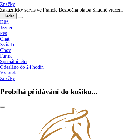
Značky
Zákaznický servis ve Francie
Bezpečná platba
Snadné vracení
Hledat
Kůň
Jezdec
Pes
Chat
Zvířata
Chov
Farma
Speciální léto
Odesláno do 24 hodin
Výprodej
Značky
Probíhá přidávání do košíku...