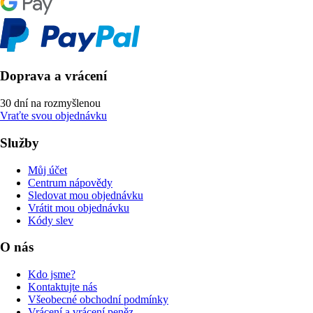
Doprava a vrácení
30 dní na rozmyšlenou
Vraťte svou objednávku
Služby
Můj účet
Centrum nápovědy
Sledovat mou objednávku
Vrátit mou objednávku
Kódy slev
O nás
Kdo jsme?
Kontaktujte nás
Všeobecné obchodní podmínky
Vrácení a vrácení peněz