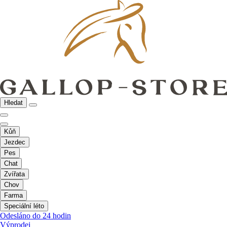
Hledat
Kůň
Jezdec
Pes
Chat
Zvířata
Chov
Farma
Speciální léto
Odesláno do 24 hodin
Výprodej