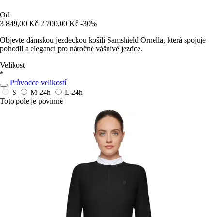
Od
3 849,00 Kč
2 700,00 Kč
-30%
Objevte dámskou jezdeckou košili Samshield Ornella, která spojuje
pohodlí a eleganci pro náročné vášnivé jezdce.
Velikost
*
Průvodce velikostí
S
M
24h
L
24h
Toto pole je povinné