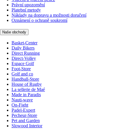
Právní upozornění
Platební metody
Náklady na dopravu a možnosti doručení
Oznámení o ochraně soukromí
Naše obchody
Basket-Center
Daily Bikers
Direct Running
Direct-Volley
Espace Golf
Foot-Store
Golf and co
Handball-Store
House of Rugby
La sellerie de Maé
Made in Paradis
Nauti-wave
On-Fight
Padel-Expert
Pecheur-Store
Pet and Garden
Slowood Interior