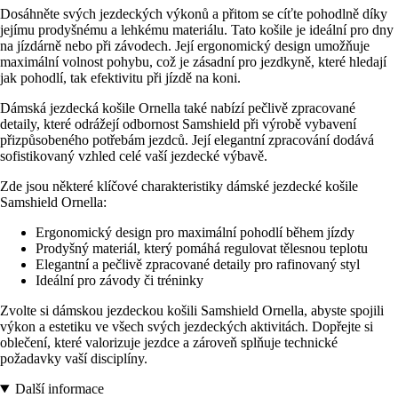
Dosáhněte svých jezdeckých výkonů a přitom se cíťte pohodlně díky
jejímu prodyšnému a lehkému materiálu. Tato košile je ideální pro dny
na jízdárně nebo při závodech. Její ergonomický design umožňuje
maximální volnost pohybu, což je zásadní pro jezdkyně, které hledají
jak pohodlí, tak efektivitu při jízdě na koni.
Dámská jezdecká košile Ornella také nabízí pečlivě zpracované
detaily, které odrážejí odbornost Samshield při výrobě vybavení
přizpůsobeného potřebám jezdců. Její elegantní zpracování dodává
sofistikovaný vzhled celé vaší jezdecké výbavě.
Zde jsou některé klíčové charakteristiky dámské jezdecké košile
Samshield Ornella:
Ergonomický design pro maximální pohodlí během jízdy
Prodyšný materiál, který pomáhá regulovat tělesnou teplotu
Elegantní a pečlivě zpracované detaily pro rafinovaný styl
Ideální pro závody či tréninky
Zvolte si dámskou jezdeckou košili Samshield Ornella, abyste spojili
výkon a estetiku ve všech svých jezdeckých aktivitách. Dopřejte si
oblečení, které valorizuje jezdce a zároveň splňuje technické
požadavky vaší disciplíny.
Další informace