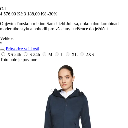
Od
4 576,00 Kč
3 188,00 Kč
-30%
Objevte dámskou mikinu Samshield Julissa, dokonalou kombinaci
moderního stylu a pohodlí pro všechny nadšence do ježdění.
Velikost
*
Průvodce velikostí
XS
24h
S
24h
M
L
XL
2XS
Toto pole je povinné