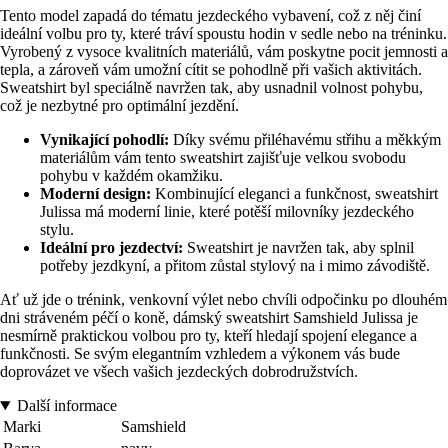
Tento model zapadá do tématu jezdeckého vybavení, což z něj činí
ideální volbu pro ty, které tráví spoustu hodin v sedle nebo na tréninku.
Vyrobený z vysoce kvalitních materiálů, vám poskytne pocit jemnosti a
tepla, a zároveň vám umožní cítit se pohodlně při vašich aktivitách.
Sweatshirt byl speciálně navržen tak, aby usnadnil volnost pohybu,
což je nezbytné pro optimální jezdění.
Vynikající pohodlí:
Díky svému přiléhavému střihu a měkkým
materiálům vám tento sweatshirt zajišťuje velkou svobodu
pohybu v každém okamžiku.
Moderní design:
Kombinující eleganci a funkčnost, sweatshirt
Julissa má moderní linie, které potěší milovníky jezdeckého
stylu.
Ideální pro jezdectví:
Sweatshirt je navržen tak, aby splnil
potřeby jezdkyní, a přitom zůstal stylový na i mimo závodiště.
Ať už jde o trénink, venkovní výlet nebo chvíli odpočinku po dlouhém
dni stráveném péčí o koně, dámský sweatshirt Samshield Julissa je
nesmírně praktickou volbou pro ty, kteří hledají spojení elegance a
funkčnosti. Se svým elegantním vzhledem a výkonem vás bude
doprovázet ve všech vašich jezdeckých dobrodružstvích.
Další informace
Marki
Samshield