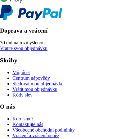
Doprava a vrácení
30 dní na rozmyšlenou
Vraťte svou objednávku
Služby
Můj účet
Centrum nápovědy
Sledovat mou objednávku
Vrátit mou objednávku
Kódy slev
O nás
Kdo jsme?
Kontaktujte nás
Všeobecné obchodní podmínky
Vrácení a vrácení peněz