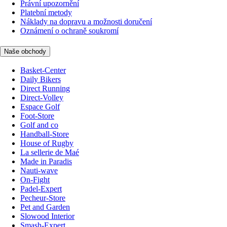
Právní upozornění
Platební metody
Náklady na dopravu a možnosti doručení
Oznámení o ochraně soukromí
Naše obchody
Basket-Center
Daily Bikers
Direct Running
Direct-Volley
Espace Golf
Foot-Store
Golf and co
Handball-Store
House of Rugby
La sellerie de Maé
Made in Paradis
Nauti-wave
On-Fight
Padel-Expert
Pecheur-Store
Pet and Garden
Slowood Interior
Smash-Expert