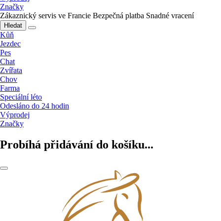
Značky
Zákaznický servis ve Francie
Bezpečná platba
Snadné vracení
Hledat
Kůň
Jezdec
Pes
Chat
Zvířata
Chov
Farma
Speciální léto
Odesláno do 24 hodin
Výprodej
Značky
Probíhá přidávání do košíku...