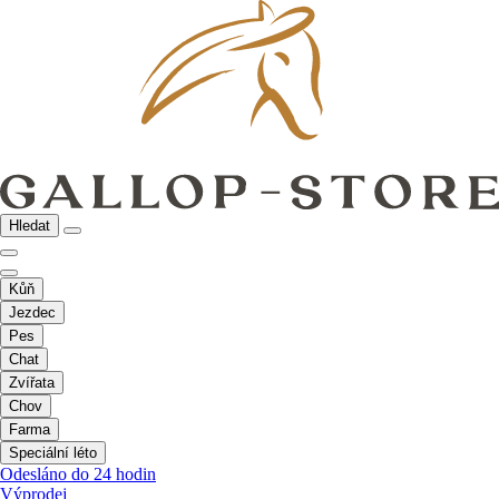
Hledat
Kůň
Jezdec
Pes
Chat
Zvířata
Chov
Farma
Speciální léto
Odesláno do 24 hodin
Výprodej