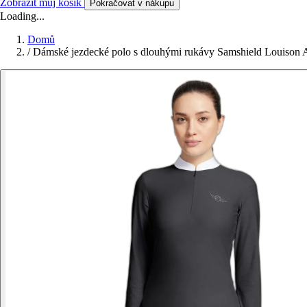
Zobrazit můj košík
Pokračovat v nákupu
Loading...
Domů
/
Dámské jezdecké polo s dlouhými rukávy Samshield Louison 