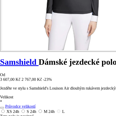
Samshield
Dámské jezdecké polo
Od
3 607,00 Kč
2 767,00 Kč
-23%
Jezděte ve stylu s Samshield's Louison Air dlouhým rukávem jezdeckým
Velikost
*
Průvodce velikostí
XS
24h
S
24h
M
24h
L