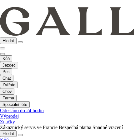
Hledat
Kůň
Jezdec
Pes
Chat
Zvířata
Chov
Farma
Speciální léto
Odesláno do 24 hodin
Výprodej
Značky
Zákaznický servis ve Francie
Bezpečná platba
Snadné vracení
Hledat
Kůň