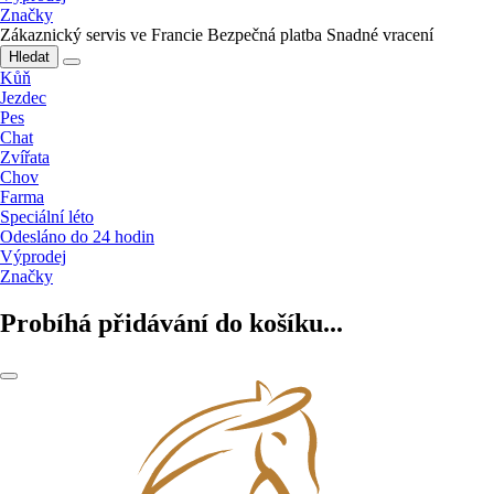
Značky
Zákaznický servis ve Francie
Bezpečná platba
Snadné vracení
Hledat
Kůň
Jezdec
Pes
Chat
Zvířata
Chov
Farma
Speciální léto
Odesláno do 24 hodin
Výprodej
Značky
Probíhá přidávání do košíku...