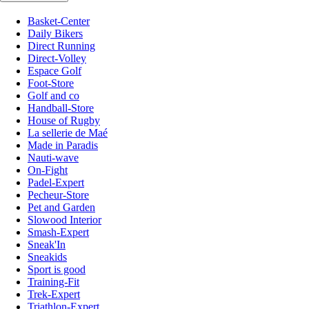
Basket-Center
Daily Bikers
Direct Running
Direct-Volley
Espace Golf
Foot-Store
Golf and co
Handball-Store
House of Rugby
La sellerie de Maé
Made in Paradis
Nauti-wave
On-Fight
Padel-Expert
Pecheur-Store
Pet and Garden
Slowood Interior
Smash-Expert
Sneak'In
Sneakids
Sport is good
Training-Fit
Trek-Expert
Triathlon-Expert