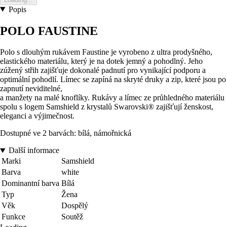
Popis
POLO FAUSTINE
Polo s dlouhým rukávem Faustine je vyrobeno z ultra prodyšného,
elastického materiálu, který je na dotek jemný a pohodlný. Jeho
zúžený střih zajišťuje dokonalé padnutí pro vynikající podporu a
optimální pohodlí. Límec se zapíná na skryté druky a zip, které jsou po
zapnutí neviditelné,
a manžety na malé knoflíky. Rukávy a límec ze průhledného materiálu
spolu s logem Samshield z krystalů Swarovski® zajišťují ženskost,
eleganci a výjimečnost.
Dostupné ve 2 barvách: bílá, námořnická
Další informace
Marki
Samshield
Barva
white
Dominantní barva
Bílá
Typ
Žena
Věk
Dospělý
Funkce
Soutěž