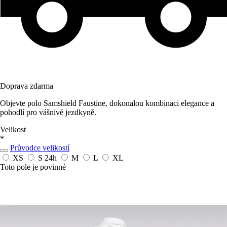
Doprava zdarma
Objevte polo Samshield Faustine, dokonalou kombinaci elegance a
pohodlí pro vášnivé jezdkyně.
Velikost
*
Průvodce velikostí
XS
S
24h
M
L
XL
Toto pole je povinné