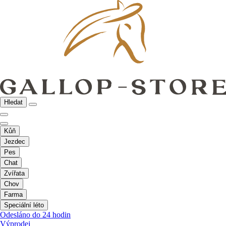
Hledat
Kůň
Jezdec
Pes
Chat
Zvířata
Chov
Farma
Speciální léto
Odesláno do 24 hodin
Výprodej